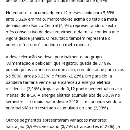
desde 2022, ano em que o índice mensal foi de 0,67%.
No entanto, o acumulado em 12 meses subiu para 5,35%,
ante 5,32% em maio, mantendo-se acima do teto da meta
definida pelo Banco Central (4,5%), representando o sexto
mês consecutivo de descumprimento da meta contínua que
vigora desde janeiro. O resultado também representa o
primeiro “estouro” contínuo da meta mensal.
A desaceleração se deve, principalmente, ao grupo
“Alimentação e bebidas”, que registrou queda de 0,18%,
puxado pelos alimentos no domicílio, com destaque para ovos
(-6,58%), arroz (-3,23%) e frutas (-2,22%). Em paralelo, a
bandeira tarifária vermelha encareceu a energia elétrica
residencial (2,96%), impactando 0,12 ponto percentual na alta
mensal do IPCA. A energia elétrica acumula alta de 6,93% no
semestre — o maior valor desde 2018 — e continua sendo o
principal vilão no resultado acumulado do ano (2,99%).
Outros segmentos apresentaram variações menores:
habitação (0,99%), vestuário (0,75%), transportes (0,27%). Já