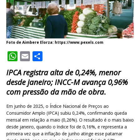
Foto de Aimbere Elorza: https://www.pexels.com
W
E
S
h
m
h
IPCA registra alta de 0,24%, menor
at
ai
ar
desde janeiro; INCC-M avança 0,96%
s
l
e
com pressão da mão de obra
.
A
p
Em junho de 2025, o Índice Nacional de Preços ao
p
Consumidor Amplo (IPCA) subiu 0,24%, confirmando queda
mensal em relação a maio (0,26%). O resultado é o mais baixo
desde janeiro, quando o índice foi de 0,16%, e representa a
primeira vez que a inflação de junho atinge esse patamar