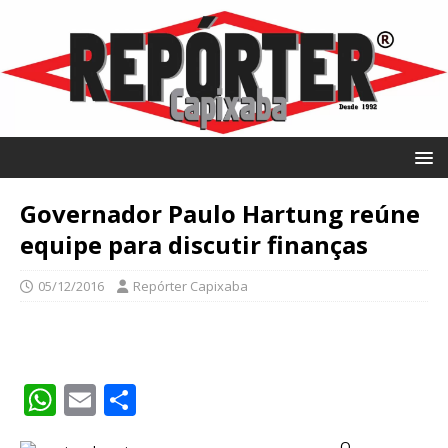
Governador Paulo Hartung reúne
equipe para discutir finanças
05/12/2016
Repórter Capixaba
W
E
S
h
m
h
O