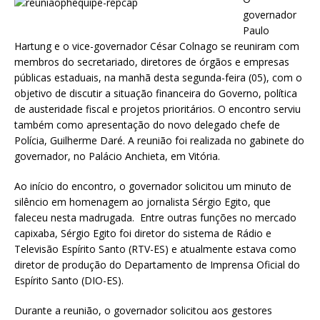
at
ai
ar
governador
s
l
e
Paulo
Hartung e o vice-governador César Colnago se reuniram com
A
membros do secretariado, diretores de órgãos e empresas
p
públicas estaduais, na manhã desta segunda-feira (05), com o
objetivo de discutir a situação financeira do Governo, política
p
de austeridade fiscal e projetos prioritários. O encontro serviu
também como apresentação do novo delegado chefe de
Polícia, Guilherme Daré. A reunião foi realizada no gabinete do
governador, no Palácio Anchieta, em Vitória.
Ao início do encontro, o governador solicitou um minuto de
silêncio em homenagem ao jornalista Sérgio Egito, que
faleceu nesta madrugada. Entre outras funções no mercado
capixaba, Sérgio Egito foi diretor do sistema de Rádio e
Televisão Espírito Santo (RTV-ES) e atualmente estava como
diretor de produção do Departamento de Imprensa Oficial do
Espírito Santo (DIO-ES).
Durante a reunião, o governador solicitou aos gestores