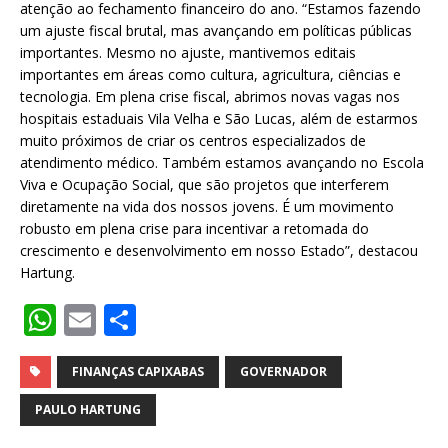
atenção ao fechamento financeiro do ano. “Estamos fazendo
um ajuste fiscal brutal, mas avançando em políticas públicas
importantes. Mesmo no ajuste, mantivemos editais
importantes em áreas como cultura, agricultura, ciências e
tecnologia. Em plena crise fiscal, abrimos novas vagas nos
hospitais estaduais Vila Velha e São Lucas, além de estarmos
muito próximos de criar os centros especializados de
atendimento médico. Também estamos avançando no Escola
Viva e Ocupação Social, que são projetos que interferem
diretamente na vida dos nossos jovens. É um movimento
robusto em plena crise para incentivar a retomada do
crescimento e desenvolvimento em nosso Estado”, destacou
Hartung.
W
E
S
h
m
h
at
ai
ar
FINANÇAS CAPIXABAS
GOVERNADOR
s
l
e
PAULO HARTUNG
A