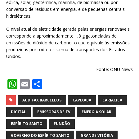
eólica, solar, geotérmica, marinha, de biomassa ou por
conversão de resíduos em energia, e de pequenas centrais
hidrelétricas.
O nível atual de eletricidade gerada pelas energias renováveis
corresponde a aproximadamente 1,8 gigatoneladas de
emissões de dióxido de carbono, o que equivale às emissões
produzidas por todo o sistema de transportes dos Estados
Unidos.
Fonte: ONU News
W
E
S
h
m
h
at
ai
ar
AUDIFAX BARCELLOS
CAPIXABA
CARIACICA
s
l
e
DIGITAL
EMISSORAS DE TV
ENERGIA SOLAR
A
ESPÍRITO SANTO
FUNDÃO
p
GOVERNO DO ESPÍRITO SANTO
GRANDE VITÓRIA