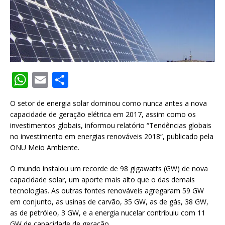
W
E
S
h
m
h
O setor de energia solar dominou como nunca antes a nova
at
ai
ar
capacidade de geração elétrica em 2017, assim como os
s
l
e
investimentos globais, informou relatório “Tendências globais
no investimento em energias renováveis 2018“, publicado pela
A
ONU Meio Ambiente.
p
O mundo instalou um recorde de 98 gigawatts (GW) de nova
p
capacidade solar, um aporte mais alto que o das demais
tecnologias. As outras fontes renováveis agregaram 59 GW
em conjunto, as usinas de carvão, 35 GW, as de gás, 38 GW,
as de petróleo, 3 GW, e a energia nucelar contribuiu com 11
GW de capacidade de geração.