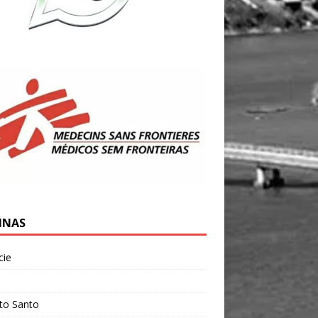
INAS
cie
l
ito Santo