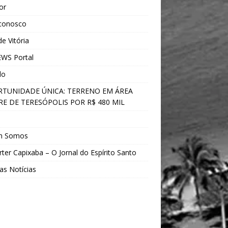
ior
 conosco
e Vitória
WS Portal
do
TUNIDADE ÚNICA: TERRENO EM ÁREA
E DE TERESÓPOLIS POR R$ 480 MIL
s
m Somos
ter Capixaba – O Jornal do Espírito Santo
as Notícias