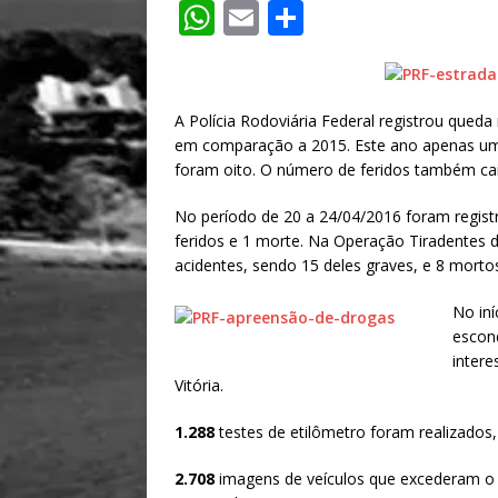
W
E
S
h
m
h
at
ai
ar
s
l
e
A Polícia Rodoviária Federal registrou que
em comparação a 2015. Este ano apenas um
A
foram oito. O número de feridos também cai
p
No período de 20 a 24/04/2016 foram registr
p
feridos e 1 morte. Na Operação Tiradentes 
acidentes, sendo 15 deles graves, e 8 morto
No in
escon
intere
Vitória.
1.288
testes de etilômetro foram realizados
2.708
imagens de veículos que excederam o 