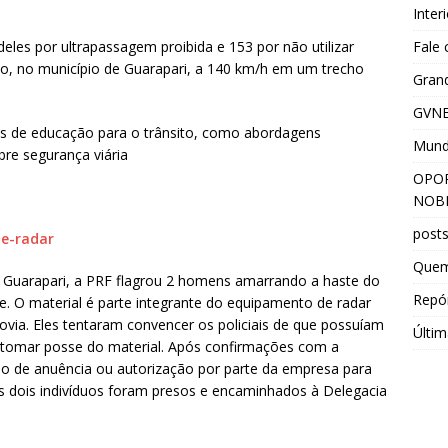
Inter
Fale
les por ultrapassagem proibida e 153 por não utilizar
do, no município de Guarapari, a 140 km/h em um trecho
Grand
GVNE
s de educação para o trânsito, como abordagens
Mun
bre segurança viária
OPOR
NOBR
post
Que
 Guarapari, a PRF flagrou 2 homens amarrando a haste do
Repór
. O material é parte integrante do equipamento de radar
dovia. Eles tentaram convencer os policiais de que possuíam
Últim
 tomar posse do material. Após confirmações com a
po de anuência ou autorização por parte da empresa para
 os dois indivíduos foram presos e encaminhados à Delegacia