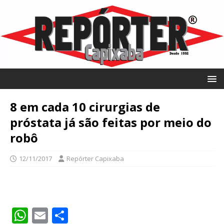
8 em cada 10 cirurgias de
próstata já são feitas por meio do
robô
12/11/2017
Repórter Capixaba
W
E
S