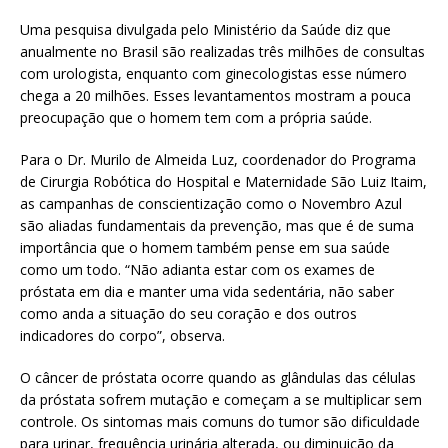
h
m
h
Uma pesquisa divulgada pelo Ministério da Saúde diz que
at
ai
ar
anualmente no Brasil são realizadas três milhões de consultas
s
l
e
com urologista, enquanto com ginecologistas esse número
chega a 20 milhões. Esses levantamentos mostram a pouca
A
preocupação que o homem tem com a própria saúde.
p
Para o Dr. Murilo de Almeida Luz, coordenador do Programa
p
de Cirurgia Robótica do Hospital e Maternidade São Luiz Itaim,
as campanhas de conscientização como o Novembro Azul
são aliadas fundamentais da prevenção, mas que é de suma
importância que o homem também pense em sua saúde
como um todo. “Não adianta estar com os exames de
próstata em dia e manter uma vida sedentária, não saber
como anda a situação do seu coração e dos outros
indicadores do corpo”, observa.
O câncer de próstata ocorre quando as glândulas das células
da próstata sofrem mutação e começam a se multiplicar sem
controle. Os sintomas mais comuns do tumor são dificuldade
para urinar, frequência urinária alterada, ou diminuição da