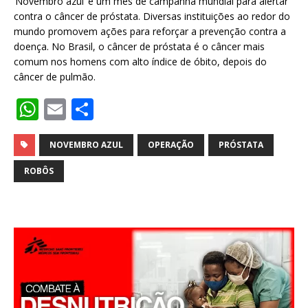
‘Novembro azul’ é um mês de campanha mundial para alertar
contra o câncer de próstata. Diversas instituições ao redor do
mundo promovem ações para reforçar a prevenção contra a
doença. No Brasil, o câncer de próstata é o câncer mais
comum nos homens com alto índice de óbito, depois do
câncer de pulmão.
W
E
S
h
m
h
at
ai
ar
NOVEMBRO AZUL
OPERAÇÃO
PRÓSTATA
s
l
e
ROBÔS
A
p
p