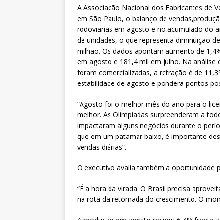
h
m
h
A Associação Nacional dos Fabricantes de Ve
at
ai
ar
em São Paulo, o balanço de vendas,produção
s
l
e
rodoviárias em agosto e no acumulado do a
de unidades, o que representa diminuição d
A
milhão. Os dados apontam aumento de 1,4% 
p
em agosto e 181,4 mil em julho. Na análise
foram comercializadas, a retração é de 11,3
p
estabilidade de agosto e pondera pontos pos
“Agosto foi o melhor mês do ano para o lice
melhor. As Olimpíadas surpreenderam a tod
impactaram alguns negócios durante o períod
que em um patamar baixo, é importante des
vendas diárias”.
O executivo avalia também a oportunidade pa
“É a hora da virada. O Brasil precisa aprovei
na rota da retomada do crescimento. O mome
A produção em agosto recuou 6,4% frente a j