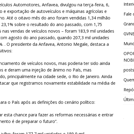
Inter
ículos Automotores, Anfavea, divulgou na terça-feira, 6,
 e exportação de autoveículos e máquinas agrícolas e
Fale
no. Até o oitavo mês do ano foram vendidas 1,34 milhão
Grand
e 23,1% sobre o resultado do ano passado, com 1,75
nas vendas de veículos novos – foram 183,9 mil unidades
GVNE
 com agosto do ano passado, quando 207,3 mil unidades
Mun
%. . O presidente da Anfavea, Antonio Megale, destaca a
itivos:
OPOR
NOBR
nciamento de veículos novos, mas poderia ter sido ainda
post
os e deram uma injeção de ânimo no País, mas
o, principalmente na cidade sede, o Rio de Janeiro. Ainda
Que
tacar que registramos novamente estabilidade na média de
Repór
Últim
ra o País após as definições do cenário político:
tar esta chance para fazer as reformas necessárias e entrar
nto é de preparar o futuro”.
ulho: foram 177,7 mil unidades e 189,9 mil,