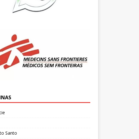
INAS
cie
l
ito Santo