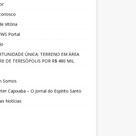
ior
 conosco
e Vitória
WS Portal
do
TUNIDADE ÚNICA: TERRENO EM ÁREA
E DE TERESÓPOLIS POR R$ 480 MIL
s
m Somos
ter Capixaba – O Jornal do Espírito Santo
as Notícias