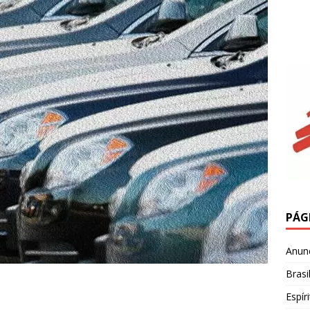
PÁG
Anun
Brasi
Espír