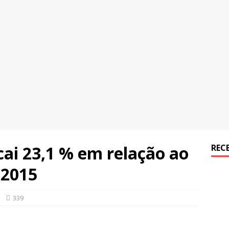
cai 23,1 % em relação ao
REC
 2015
339