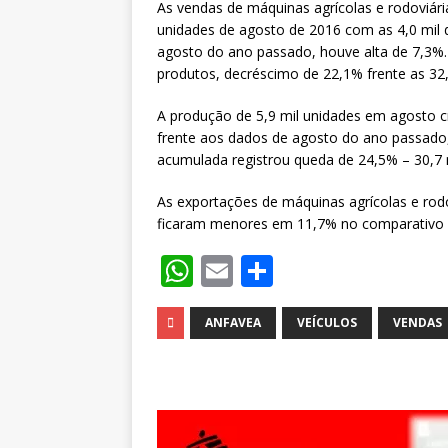
As vendas de máquinas agrícolas e rodoviár
unidades de agosto de 2016 com as 4,0 mil 
agosto do ano passado, houve alta de 7,3%
produtos, decréscimo de 22,1% frente as 32,
A produção de 5,9 mil unidades em agosto c
frente aos dados de agosto do ano passado,
acumulada registrou queda de 24,5% – 30,7 m
As exportações de máquinas agrícolas e rodo
ficaram menores em 11,7% no comparativo 
W
E
S
h
m
h
at
ai
ar
ANFAVEA
VEÍCULOS
VENDAS
s
l
e
A
p