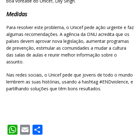
boa vontade do Unicef, Lilly Singh.
Medidas
Para resolver este problema, o Unicef pede ação urgente e faz
algumas recomendações. A agência da ONU acredita que os
países devem aprovar nova legislação, aumentar programas
de prevenção, estimular as comunidades a mudar a cultura
das salas de aulas e reunir melhor informação sobre o
assunto.
Nas redes sociais, o Unicef pede que jovens de todo o mundo
lembrem as suas histórias, usando a hashtag #ENDviolence, e
partilhando soluções que têm bons resultados.
W
E
S
h
m
h