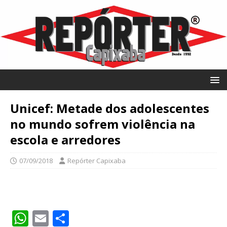
Unicef: Metade dos adolescentes
no mundo sofrem violência na
escola e arredores
07/09/2018
Repórter Capixaba
W
E
S