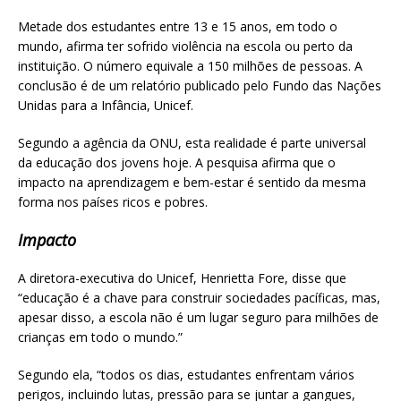
h
m
h
Metade dos estudantes entre 13 e 15 anos, em todo o
at
ai
ar
mundo, afirma ter sofrido violência na escola ou perto da
s
l
e
instituição. O número equivale a 150 milhões de pessoas. A
conclusão é de um relatório publicado pelo Fundo das Nações
A
Unidas para a Infância, Unicef.
p
Segundo a agência da ONU, esta realidade é parte universal
p
da educação dos jovens hoje. A pesquisa afirma que o
impacto na aprendizagem e bem-estar é sentido da mesma
forma nos países ricos e pobres.
Impacto
A diretora-executiva do Unicef, Henrietta Fore, disse que
“educação é a chave para construir sociedades pacíficas, mas,
apesar disso, a escola não é um lugar seguro para milhões de
crianças em todo o mundo.”
Segundo ela, “todos os dias, estudantes enfrentam vários
perigos, incluindo lutas, pressão para se juntar a gangues,