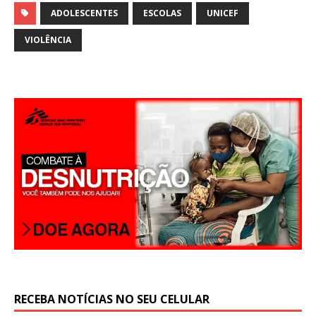
at
ai
ar
ADOLESCENTES
ESCOLAS
UNICEF
s
l
e
VIOLÊNCIA
A
p
p
RECEBA NOTÍCIAS NO SEU CELULAR