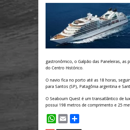
h
m
h
at
ai
ar
s
l
e
A
p
p
gastronômico, o Galpão das Paneleiras, as p
do Centro Histórico.
O navio fica no porto até as 18 horas, segui
para Santos (SP), Patagônia argentina e Santi
O Seabourn Quest é um transatlântico de lu
possui 198 metros de comprimento e 25 metr
W
E
S
h
m
h