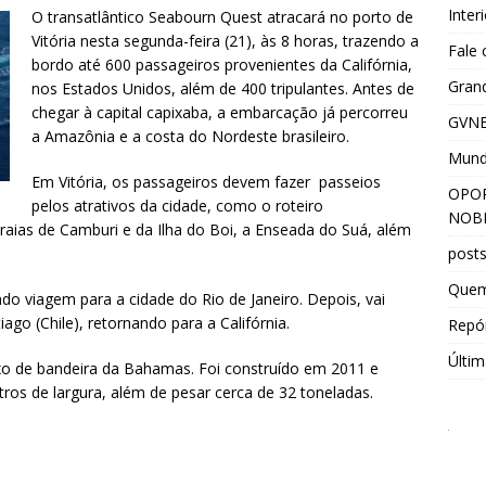
Inter
O transatlântico Seabourn Quest atracará no porto de
Vitória nesta segunda-feira (21), às 8 horas, trazendo a
Fale
bordo até 600 passageiros provenientes da Califórnia,
Grand
nos Estados Unidos, além de 400 tripulantes. Antes de
chegar à capital capixaba, a embarcação já percorreu
GVNE
a Amazônia e a costa do Nordeste brasileiro.
Mun
Em Vitória, os passageiros devem fazer passeios
OPOR
pelos atrativos da cidade, como o roteiro
NOBR
raias de Camburi e da Ilha do Boi, a Enseada do Suá, além
post
Que
ndo viagem para a cidade do Rio de Janeiro. Depois, vai
ago (Chile), retornando para a Califórnia.
Repór
Últim
xo de bandeira da Bahamas. Foi construído em 2011 e
os de largura, além de pesar cerca de 32 toneladas.