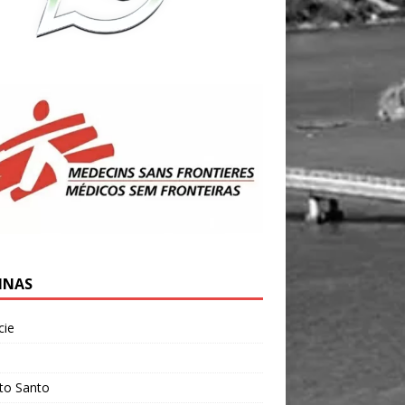
INAS
cie
l
ito Santo