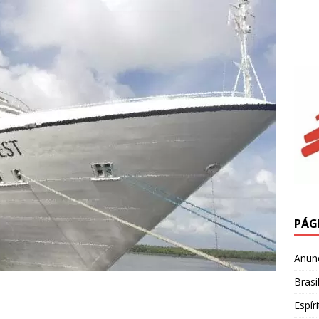
PÁG
Anun
Brasi
Espír