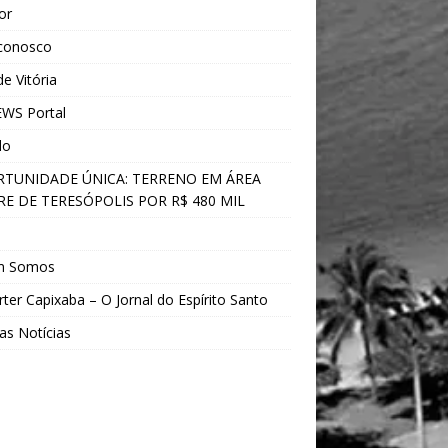
ior
 conosco
e Vitória
WS Portal
do
TUNIDADE ÚNICA: TERRENO EM ÁREA
E DE TERESÓPOLIS POR R$ 480 MIL
s
m Somos
ter Capixaba – O Jornal do Espírito Santo
as Notícias