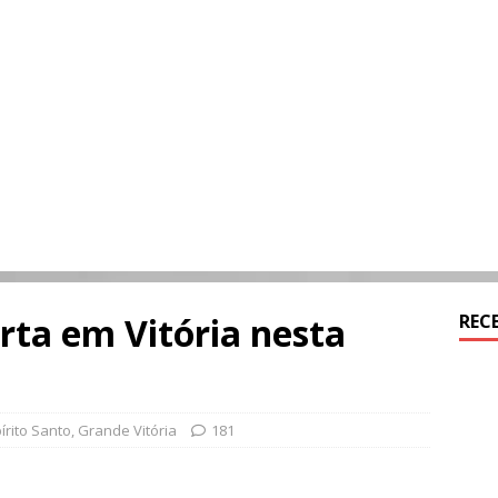
rta em Vitória nesta
REC
írito Santo
,
Grande Vitória
181