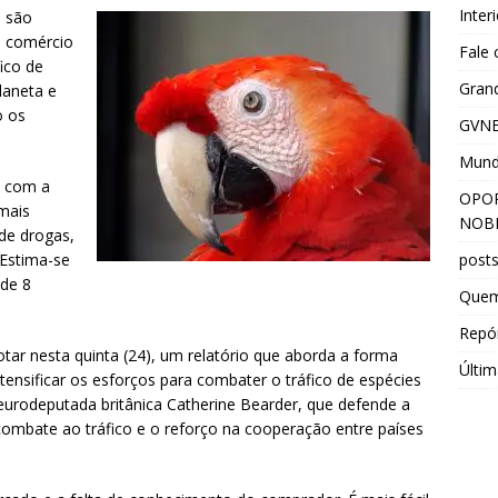
Inter
s são
o comércio
Fale
fico de
Grand
laneta e
o os
GVNE
Mun
o com a
OPOR
mais
NOBR
 de drogas,
post
Estima-se
 de 8
Que
Repór
tar nesta quinta (24), um relatório que aborda a forma
Últim
sificar os esforços para combater o tráfico de espécies
eurodeputada britânica Catherine Bearder, que defende a
 combate ao tráfico e o reforço na cooperação entre países