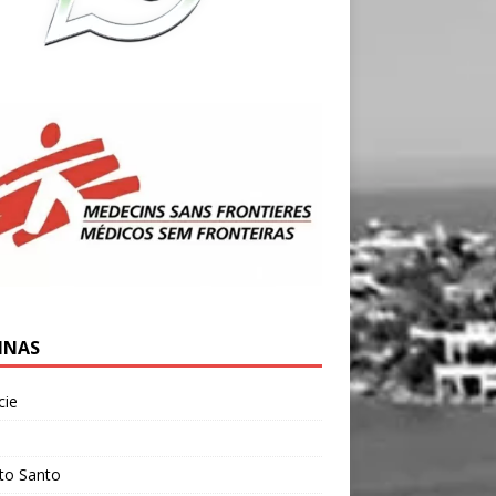
INAS
cie
l
ito Santo