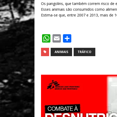
Os pangolins, que também correm risco de 
Esses animais são consumidos como aliment
Estima-se que, entre 2007 e 2013, mais de
W
E
S
h
m
h
at
ai
ar
ANIMAIS
TRÁFICO
s
l
e
A
p
p