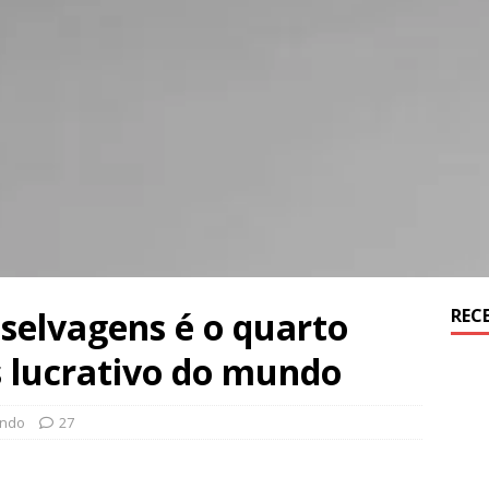
 selvagens é o quarto
REC
s lucrativo do mundo
ndo
27