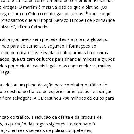
rcado e a falta de conhecimento do comprador. É mais fácil
ue drogas. O marfim é mais valioso do que a platina. [Os
 regressam da China com drogas ou armas. É por isso que
 Precisamos que a Europol (Serviço Europeu de Polícia) lide
izado”, afirma Catherine.
m alcançou níveis sem precedentes e a procura global por
os não para de aumentar, segundo informações do
co de detenção e as elevadas contrapartidas financeiras
os, que utilizam os lucros para financiar milícias e grupos
didos por meio de canais legais e os consumidores, muitas
legal.
a adotou um plano de ação para combater o tráfico de
ito e destino do tráfico de espécies ameaçadas de extinção
 flora selvagens. A UE destinou 700 milhões de euros para
nção do tráfico, a redução da oferta e da procura de
ns, a aplicação das regras vigentes e o combate à
ação entre os serviços de polícia competentes,