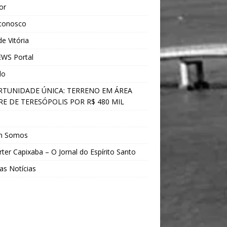
ior
 conosco
e Vitória
WS Portal
do
TUNIDADE ÚNICA: TERRENO EM ÁREA
E DE TERESÓPOLIS POR R$ 480 MIL
s
m Somos
ter Capixaba – O Jornal do Espírito Santo
as Notícias