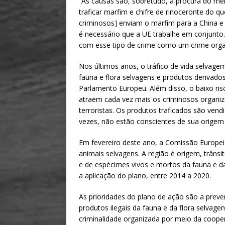
“As causas são, sobretudo, a procura do me
traficar marfim e chifre de rinoceronte do q
criminosos] enviam o marfim para a China e
é necessário que a UE trabalhe em conjunto.
com esse tipo de crime como um crime organ
Nos últimos anos, o tráfico de vida selvage
fauna e flora selvagens e produtos derivad
Parlamento Europeu. Além disso, o baixo ris
atraem cada vez mais os criminosos organizad
terroristas. Os produtos traficados são ven
vezes, não estão conscientes de sua origem i
Em fevereiro deste ano, a Comissão Europei
animais selvagens. A região é origem, trâns
e de espécimes vivos e mortos da fauna e da
a aplicação do plano, entre 2014 a 2020.
As prioridades do plano de ação são a preve
produtos ilegais da fauna e da flora selvage
criminalidade organizada por meio da cooper