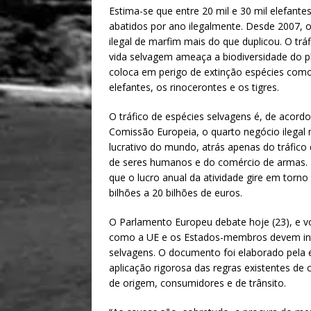
h
m
h
Estima-se que entre 20 mil e 30 mil elefante
at
ai
ar
abatidos por ano ilegalmente. Desde 2007, 
s
l
e
ilegal de marfim mais do que duplicou. O trá
vida selvagem ameaça a biodiversidade do p
A
coloca em perigo de extinção espécies com
p
elefantes, os rinocerontes e os tigres.
p
O tráfico de espécies selvagens é, de acord
Comissão Europeia, o quarto negócio ilegal 
lucrativo do mundo, atrás apenas do tráfico
de seres humanos e do comércio de armas. 
que o lucro anual da atividade gire em torno
bilhões a 20 bilhões de euros.
O Parlamento Europeu debate hoje (23), e vo
como a UE e os Estados-membros devem inten
selvagens. O documento foi elaborado pela 
aplicação rigorosa das regras existentes de
de origem, consumidores e de trânsito.