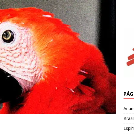
PÁG
Anun
Brasi
Espír