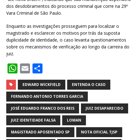
dos desdobramentos do processo criminal que corre na 29ª
Vara Criminal de São Paulo.
Enquanto as investigações prosseguem para localizar o
magistrado e esclarecer os motivos por trás da suposta
duplicidade de identidade, o caso levanta questionamentos
sobre os mecanismos de verificação ao longo da carreira do
juiz.
W
E
S
h
m
h
at
ai
ar
EDWARD WICKFIELD
ENTENDA O CASO
s
l
e
FERNANDO ANTONIO TORRES GARCIA
A
JOSÉ EDUARDO FRANCO DOS REIS
JUIZ DESAPARECIDO
p
JUIZ IDENTIDADE FALSA
LOMAN
p
MAGISTRADO APOSENTADO SP
NOTA OFICIAL TJSP