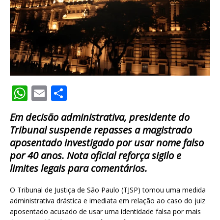
W
E
S
h
m
h
Em decisão administrativa, presidente do
at
ai
ar
Tribunal suspende repasses a magistrado
s
l
e
aposentado investigado por usar nome falso
A
por 40 anos. Nota oficial reforça sigilo e
p
limites legais para comentários.
p
O Tribunal de Justiça de São Paulo (TJSP) tomou uma medida
administrativa drástica e imediata em relação ao caso do juiz
aposentado acusado de usar uma identidade falsa por mais