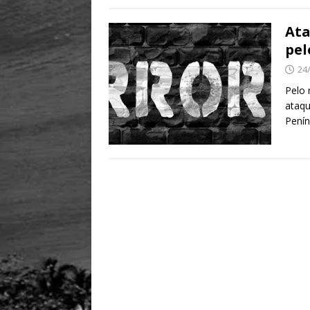
Ata
pel
24
Pelo 
ataqu
Penín