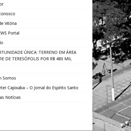
ior
 conosco
e Vitória
WS Portal
do
TUNIDADE ÚNICA: TERRENO EM ÁREA
E DE TERESÓPOLIS POR R$ 480 MIL
s
m Somos
ter Capixaba – O Jornal do Espírito Santo
as Notícias