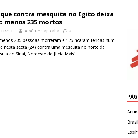
que contra mesquita no Egito deixa
o menos 235 mortos
/11/2017
Repórter Capixaba
0
menos 235 pessoas morreram e 125 ficaram feridas num
e nesta sexta (24) contra uma mesquita no norte da
sula do Sinai, Nordeste do
[Leia Mais]
PÁG
Anun
Brasi
Espír