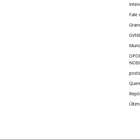
Inter
Fale
Grand
GVNE
Mun
OPOR
NOBR
post
Que
Repór
Últim