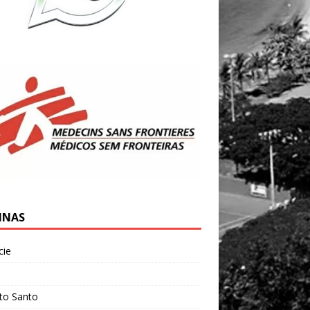
INAS
cie
l
ito Santo