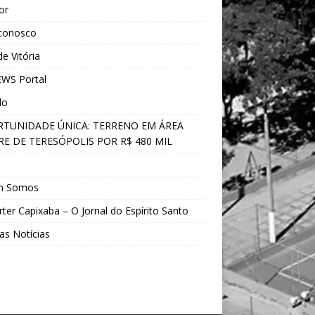
ior
 conosco
e Vitória
WS Portal
do
TUNIDADE ÚNICA: TERRENO EM ÁREA
E DE TERESÓPOLIS POR R$ 480 MIL
s
m Somos
ter Capixaba – O Jornal do Espírito Santo
as Notícias