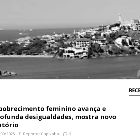
REC
obrecimento feminino avança e
ofunda desigualdades, mostra novo
atório
/09/2025
Repórter Capixaba
0