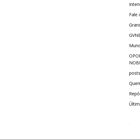
Inter
Fale
Grand
GVNE
Mun
OPOR
NOBR
post
Que
Repór
Últim