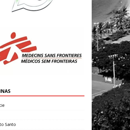
INAS
cie
l
ito Santo