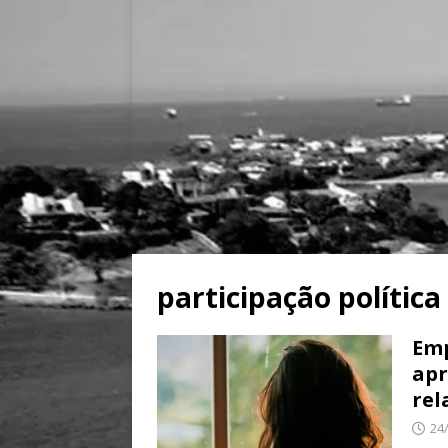
participação política
Emp
apr
rel
24