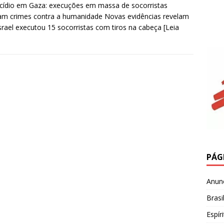
ídio em Gaza: execuções em massa de socorristas
am crimes contra a humanidade ​Novas evidências revelam
srael executou 15 socorristas com tiros na cabeça
[Leia
PÁG
Anun
Brasi
Espír