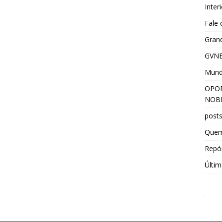
Inter
Fale
Grand
GVNE
Mun
OPOR
NOBR
post
Que
Repór
Últim