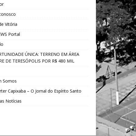
ior
 conosco
e Vitória
WS Portal
do
TUNIDADE ÚNICA: TERRENO EM ÁREA
E DE TERESÓPOLIS POR R$ 480 MIL
s
m Somos
ter Capixaba – O Jornal do Espírito Santo
as Notícias