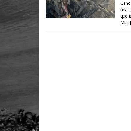
Genoc
revel
que I
Mais]