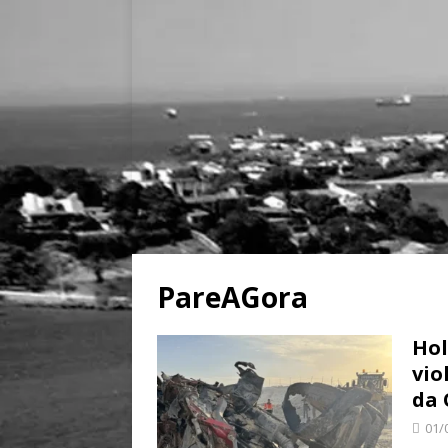
PareAGora
Hol
vio
da 
01/