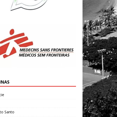
INAS
cie
l
ito Santo