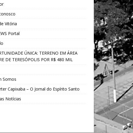
ior
 conosco
e Vitória
WS Portal
do
TUNIDADE ÚNICA: TERRENO EM ÁREA
E DE TERESÓPOLIS POR R$ 480 MIL
s
m Somos
ter Capixaba – O Jornal do Espírito Santo
as Notícias