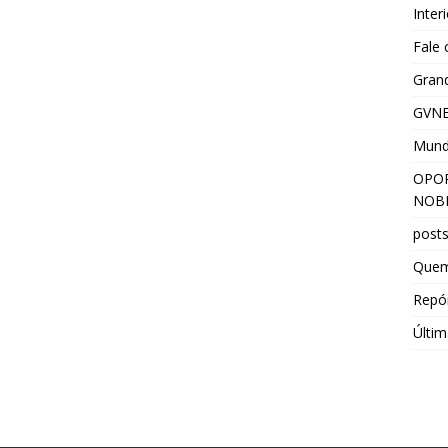
Inter
Fale
Grand
GVNE
Mun
OPOR
NOBR
post
Que
Repór
Últim