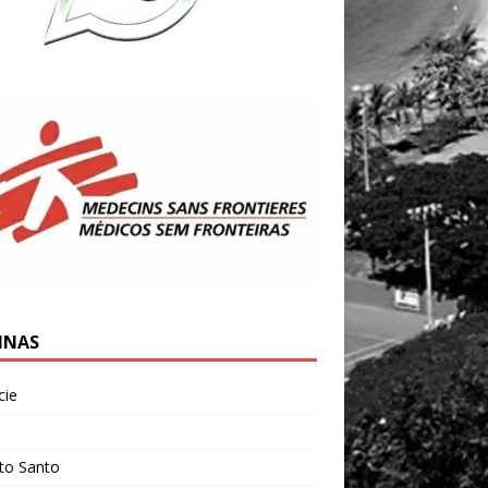
INAS
cie
l
ito Santo