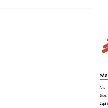
PÁG
Anun
Brasi
Espír