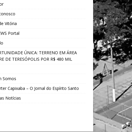
ior
 conosco
e Vitória
WS Portal
do
TUNIDADE ÚNICA: TERRENO EM ÁREA
E DE TERESÓPOLIS POR R$ 480 MIL
s
m Somos
ter Capixaba – O Jornal do Espírito Santo
as Notícias