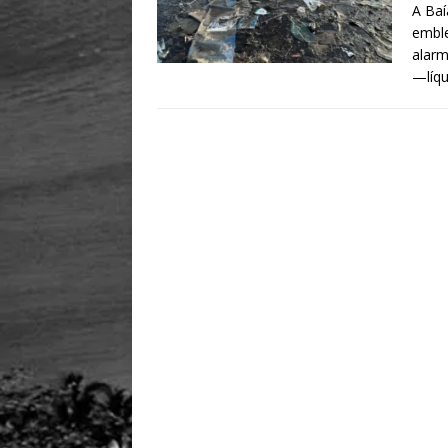
A Baí
emble
alarm
—líq