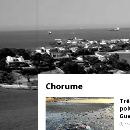
Chorume
Trê
pol
Gua
11