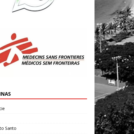
INAS
cie
l
ito Santo