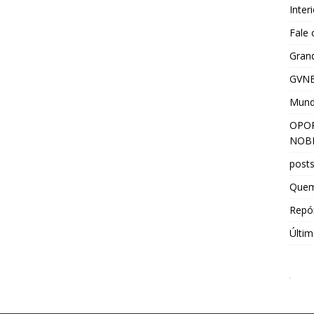
Inter
Fale
Grand
GVNE
Mun
OPOR
NOBR
post
Que
Repór
Últim