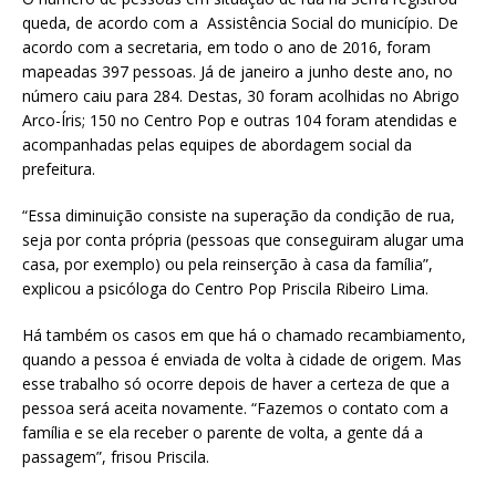
at
ai
ar
queda, de acordo com a Assistência Social do município. De
s
l
e
acordo com a secretaria, em todo o ano de 2016, foram
mapeadas 397 pessoas. Já de janeiro a junho deste ano, no
A
número caiu para 284. Destas, 30 foram acolhidas no Abrigo
p
Arco-Íris; 150 no Centro Pop e outras 104 foram atendidas e
acompanhadas pelas equipes de abordagem social da
p
prefeitura.
“Essa diminuição consiste na superação da condição de rua,
seja por conta própria (pessoas que conseguiram alugar uma
casa, por exemplo) ou pela reinserção à casa da família”,
explicou a psicóloga do Centro Pop Priscila Ribeiro Lima.
Há também os casos em que há o chamado recambiamento,
quando a pessoa é enviada de volta à cidade de origem. Mas
esse trabalho só ocorre depois de haver a certeza de que a
pessoa será aceita novamente. “Fazemos o contato com a
família e se ela receber o parente de volta, a gente dá a
passagem”, frisou Priscila.