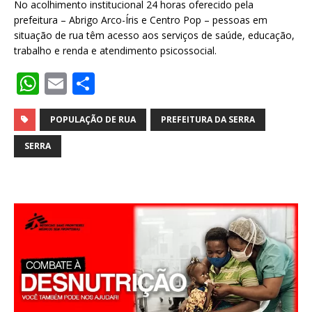
No acolhimento institucional 24 horas oferecido pela
prefeitura – Abrigo Arco-Íris e Centro Pop – pessoas em
situação de rua têm acesso aos serviços de saúde, educação,
trabalho e renda e atendimento psicossocial.
W
E
S
h
m
h
at
ai
ar
POPULAÇÃO DE RUA
PREFEITURA DA SERRA
s
l
e
SERRA
A
p
p