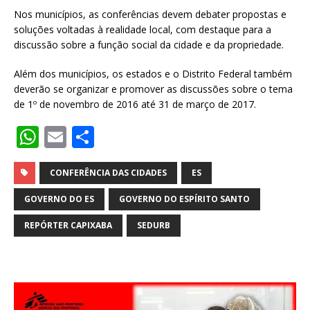
Nos municípios, as conferências devem debater propostas e
soluções voltadas à realidade local, com destaque para a
discussão sobre a função social da cidade e da propriedade.
Além dos municípios, os estados e o Distrito Federal também
deverão se organizar e promover as discussões sobre o tema
de 1º de novembro de 2016 até 31 de março de 2017.
W
E
S
h
m
h
at
ai
ar
CONFERÊNCIA DAS CIDADES
ES
s
l
e
GOVERNO DO ES
GOVERNO DO ESPÍRITO SANTO
A
REPÓRTER CAPIXABA
SEDURB
p
p