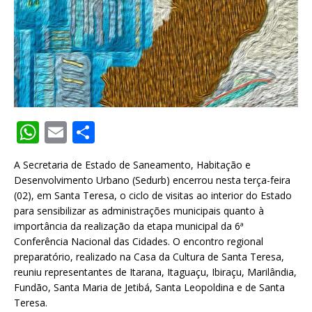
W
E
S
h
m
h
A Secretaria de Estado de Saneamento, Habitação e
at
ai
ar
Desenvolvimento Urbano (Sedurb) encerrou nesta terça-feira
s
l
e
(02), em Santa Teresa, o ciclo de visitas ao interior do Estado
para sensibilizar as administrações municipais quanto à
A
importância da realização da etapa municipal da 6ª
p
Conferência Nacional das Cidades. O encontro regional
preparatório, realizado na Casa da Cultura de Santa Teresa,
p
reuniu representantes de Itarana, Itaguaçu, Ibiraçu, Marilândia,
Fundão, Santa Maria de Jetibá, Santa Leopoldina e de Santa
Teresa.