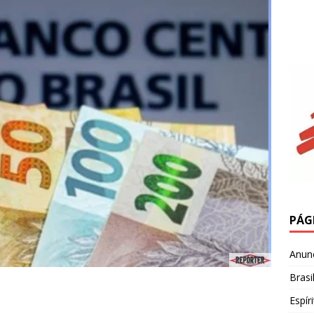
PÁG
Anun
Brasi
Espír