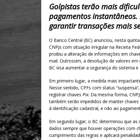
h
m
h
Golpistas terão mais dific
at
ai
ar
pagamentos instantâneos. 
s
l
e
garantir transações mais s
A
p
O Banco Central (BC) anunciou, nesta quinta-f
p
CNPJs com situação irregular na Receita Fed
proibiu a alteração de informações em chave
mail. Outrossim, a devolução de valores em 
BC visa aumentar a segurança do sistema e di
Em primeiro lugar, a medida mais impactante
Nesse sentido, CPFs com status “suspensa”, “
registrar chaves Pix. Da mesma forma, CNPJs 
também serão impedidos de manter chaves Pi
à identificação cadastral, e não ao pagamen
Em segundo lugar, o BC determinou que as in
dados sempre que houver operações com ch
cumprimento das regras e aplicará penalidad