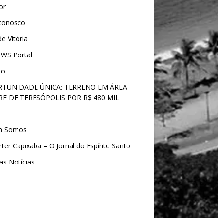
ior
 conosco
e Vitória
WS Portal
do
TUNIDADE ÚNICA: TERRENO EM ÁREA
E DE TERESÓPOLIS POR R$ 480 MIL
s
m Somos
ter Capixaba – O Jornal do Espírito Santo
as Notícias