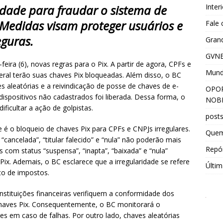
Inter
uldade para fraudar o sistema de
Medidas visam proteger usuários e
Fale
eguras.
Grand
GVNE
eira (6), novas regras para o Pix. A partir de agora, CPFs e
Mun
eral terão suas chaves Pix bloqueadas. Além disso, o BC
s aleatórias e a reivindicação de posse de chaves de e-
OPOR
dispositivos não cadastrados foi liberada. Dessa forma, o
NOBR
ficultar a ação de golpistas.
post
 é o bloqueio de chaves Pix para CPFs e CNPJs irregulares.
Que
cancelada”, “titular falecido” e “nula” não poderão mais
Repór
com status “suspensa”, “inapta”, “baixada” e “nula”
x. Ademais, o BC esclarece que a irregularidade se refere
Últim
to de impostos.
stituições financeiras verifiquem a conformidade dos
aves Pix. Consequentemente, o BC monitorará o
es em caso de falhas. Por outro lado, chaves aleatórias