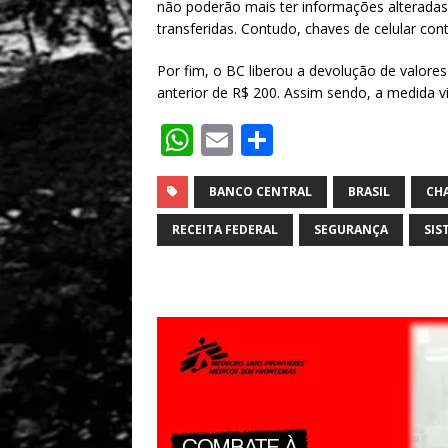
não poderão mais ter informações alteradas
transferidas. Contudo, chaves de celular con
Por fim, o BC liberou a devolução de valore
anterior de R$ 200. Assim sendo, a medida vi
W
E
S
h
m
h
at
ai
ar
BANCO CENTRAL
BRASIL
CHA
s
l
e
RECEITA FEDERAL
SEGURANÇA
SIS
A
p
p