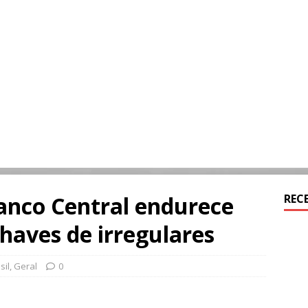
Banco Central endurece
REC
chaves de irregulares
sil
,
Geral
0