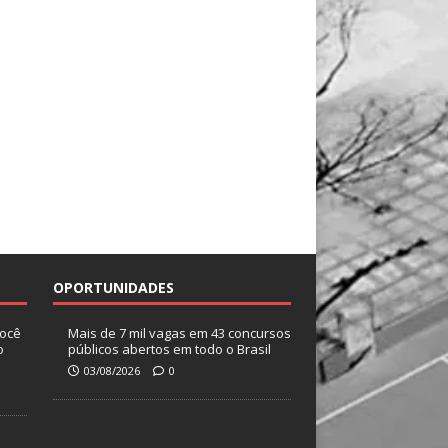
OPORTUNIDADES
você
Mais de 7 mil vagas em 43 concursos
o
públicos abertos em todo o Brasil
03/08/2026
0