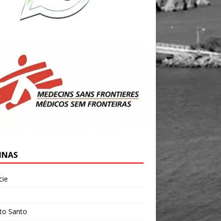
INAS
cie
l
ito Santo