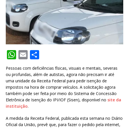
W
E
S
h
m
h
Pessoas com deficiências físicas, visuais e mentais, severas
at
ai
ar
ou profundas, além de autistas, agora não precisam ir até
s
l
e
uma unidade da Receita Federal para pedir isenção de
impostos na hora de comprar veículos. A solicitação agora
A
também pode ser feita por meio do Sistema de Concessão
p
Eletrônica de Isenção do IPI/IOF (Sisen), disponível no
site da
instituição
.
p
A medida da Receita Federal, publicada esta semana no Diário
Oficial da União, prevê que, para fazer o pedido pela internet,