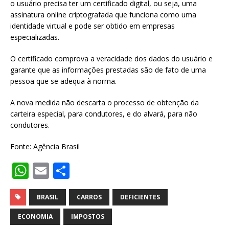
o usuário precisa ter um certificado digital, ou seja, uma
assinatura online criptografada que funciona como uma
identidade virtual e pode ser obtido em empresas
especializadas.
O certificado comprova a veracidade dos dados do usuário e
garante que as informações prestadas são de fato de uma
pessoa que se adequa à norma.
A nova medida não descarta o processo de obtenção da
carteira especial, para condutores, e do alvará, para não
condutores.
Fonte: Agência Brasil
W
E
S
h
m
h
at
ai
ar
BRASIL
CARROS
DEFICIENTES
s
l
e
ECONOMIA
IMPOSTOS