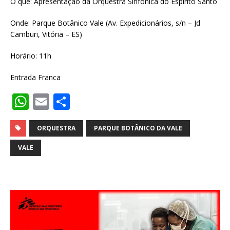
O que: Apresentação da Orquestra Sinfônica do Espírito Santo
Onde: Parque Botânico Vale (Av. Expedicionários, s/n – Jd
Camburi, Vitória – ES)
Horário: 11h
Entrada Franca
W
E
S
h
m
h
at
ai
ar
ORQUESTRA
PARQUE BOTÂNICO DA VALE
s
l
e
VALE
A
p
p