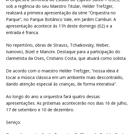
at
ai
ar
sob a regência do seu Maestro Titular, Helder Trefzger,
s
l
e
realizará a primeira apresentação da série “Orquestra no
Parque”, no Parque Botânico Vale, em Jardim Camburi. A
A
apresentação acontece às 11h deste domingo (02) e a
p
entrada é franca.
p
No repertório, obras de Strauss, Tchaikovsky, Weber,
Ivanovici, Bizet e Mancini. Destaque para a participação do
clarinetista da Oses, Cristiano Costa, que atuará como solista.
De acordo com o maestro Helder Trefzger, “nossa ideia é
tocar a música clássica em um ambiente mais descontraído,
dando atenção especial às crianças, de forma interativa”.
Ao longo do ano a orquestra fará quatro dessas
apresentações. As próximas acontecerão nos dias 16 de julho,
17 de setembro e 10 de dezembro.
Serviço: