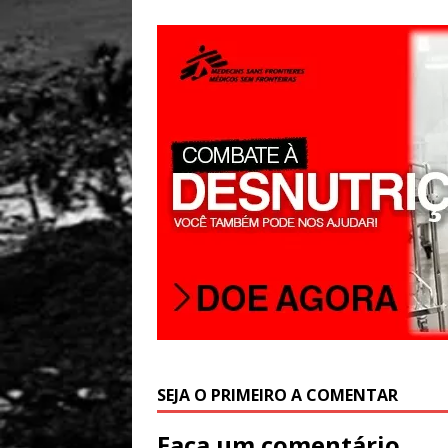
A
p
p
SEJA O PRIMEIRO A COMENTAR
Faça um comentário