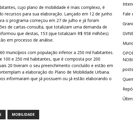
Inter
bitantes, cujo plano de mobilidade é mais complexo, é
Fale
ando recursos para sua elaboração. Lançado em 12 de junho
ara o programa começou em 27 de julho e já foram
Grand
rições de cartas-consulta, que totalizam uma demanda de
GVNE
 informou que destas, 153 (que totalizam R$ 958 milhões)
tão em processo de análise.
Mun
0 municípios com população inferior a 250 mil habitantes.
OPOR
e 100 e 250 mil habitantes, que é composta por 200
NOBR
quais 20 tiveram o seu preenchimento concluído e estão em
post
contemplam a elaboração do Plano de Mobilidade Urbana.
os informaram que já possuem ou já estão elaborando o
Que
Repór
Últim
S
MOBILIDADE