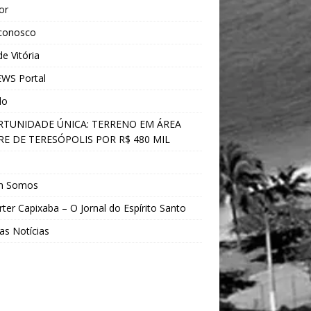
ior
 conosco
e Vitória
WS Portal
do
TUNIDADE ÚNICA: TERRENO EM ÁREA
E DE TERESÓPOLIS POR R$ 480 MIL
s
m Somos
ter Capixaba – O Jornal do Espírito Santo
as Notícias