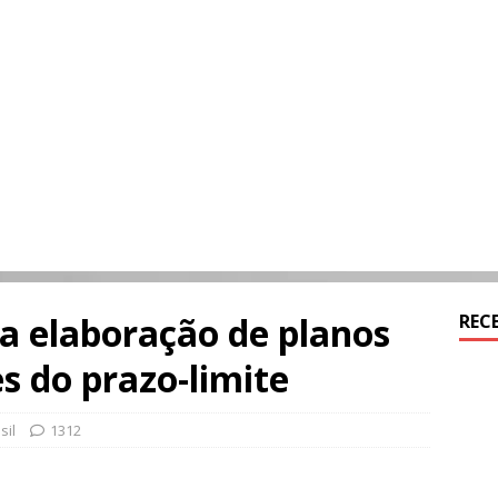
va elaboração de planos
REC
s do prazo-limite
sil
1312