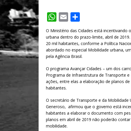
W
E
S
h
m
h
O Ministério das Cidades está incentivando 
at
ai
ar
urbana dentro do prazo-limite, abril de 2019
s
l
e
20 mil habitantes, conforme a Política Nacio
abordado no especial Mobilidade urbana, um 
A
pela Agência Brasil.
p
O programa Avançar Cidades – um dos carros
p
Programa de Infraestrutura de Transporte e 
ações, entre elas a elaboração de planos de
habitantes.
O secretário de Transporte e da Mobilidade
Generoso, afirmou que o governo está incen
habitantes a elaborar o documento com pess
planos em abril de 2019 não poderão conta
mobilidade.