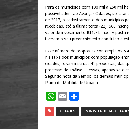
Para os municípios com 100 mil a 250 mil ha
possível aderir ao Avançar Cidades, solicit
de 2017, o cadastramento dos municípios p
recebidas, até a última terça (22), 560 insc
valor de investimento R$1,7 bilhão. A pasta
tiveram o seu preenchimento concluído e es
Esse número de propostas contempla os 5.46
Na faixa dos municípios com população entr
cidades, foram inscritas 41 propostas, das 
processo de análise. Dessas, apenas sete 
Segundo nota da Semob, os demais municípi
Plano de Mobilidade Urbana.
W
E
S
h
m
h
at
ai
ar
CIDADES
MINISTÉRIO DAS CIDADE
s
l
e