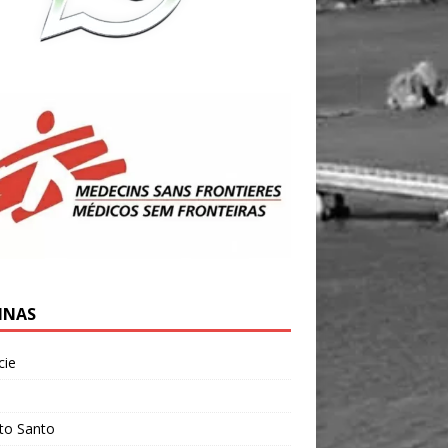
INAS
cie
l
ito Santo