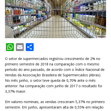
W
E
S
h
m
h
O setor de supermercados registrou crescimento de 2% no
at
ai
ar
primeiro semestre de 2018 na comparação com o mesmo
s
l
e
período do ano passado, de acordo com o Índice Nacional de
Vendas da Associação Brasileira de Supermercados (Abras).
A
No mês junho, o setor teve queda de 0,70% ante o mês
p
anterior. Na comparação com junho de 2017 o resultado foi
3,37% maior.
p
Em valores nominais, as vendas cresceram 5,37% no primeiro
semestre. Em junho, apresentaram alta de 0,55% em relação