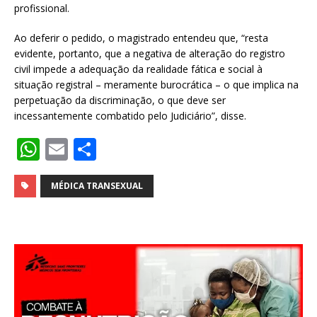
profissional.
Ao deferir o pedido, o magistrado entendeu que, “resta
evidente, portanto, que a negativa de alteração do registro
civil impede a adequação da realidade fática e social à
situação registral – meramente burocrática – o que implica na
perpetuação da discriminação, o que deve ser
incessantemente combatido pelo Judiciário”, disse.
W
E
S
h
m
h
at
ai
ar
MÉDICA TRANSEXUAL
s
l
e
A
p
p