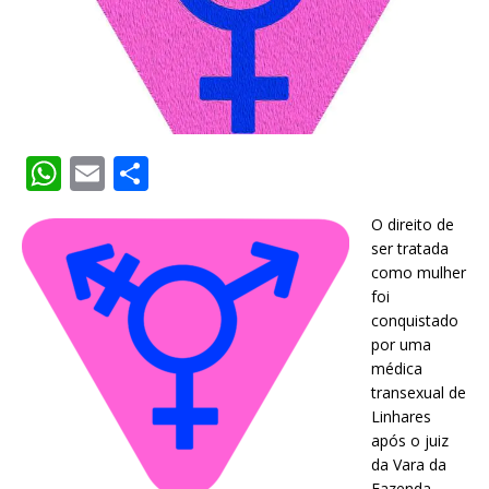
W
E
S
h
m
h
O direito de
at
ai
ar
ser tratada
s
l
e
como mulher
foi
A
conquistado
p
por uma
médica
p
transexual de
Linhares
após o juiz
da Vara da
Fazenda