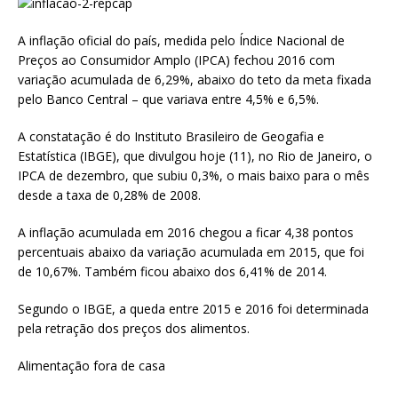
at
ai
ar
s
l
e
A inflação oficial do país, medida pelo Índice Nacional de
Preços ao Consumidor Amplo (IPCA) fechou 2016 com
A
variação acumulada de 6,29%, abaixo do teto da meta fixada
p
pelo Banco Central – que variava entre 4,5% e 6,5%.
p
A constatação é do Instituto Brasileiro de Geogafia e
Estatística (IBGE), que divulgou hoje (11), no Rio de Janeiro, o
IPCA de dezembro, que subiu 0,3%, o mais baixo para o mês
desde a taxa de 0,28% de 2008.
A inflação acumulada em 2016 chegou a ficar 4,38 pontos
percentuais abaixo da variação acumulada em 2015, que foi
de 10,67%. Também ficou abaixo dos 6,41% de 2014.
Segundo o IBGE, a queda entre 2015 e 2016 foi determinada
pela retração dos preços dos alimentos.
Alimentação fora de casa