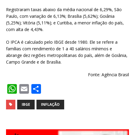
Registraram taxas abaixo da média nacional de 6,29%, São
Paulo, com variação de 6,13%; Brasília (5,62%); Goiânia
(5,25%); Vitória (5,11%); e Curitiba, a menor inflação do país,
com alta de 4,43%.
O IPCA é calculado pelo IBGE desde 1980. Ele se refere a
famílias com rendimento de 1 a 40 salários mínimos e
abrange dez regiões metropolitanas do país, além de Goiânia,
Campo Grande e de Brasília.
Fonte: Agência Brasil
W
E
S
h
m
h
at
ai
ar
IBGE
INFLAÇÃO
s
l
e
A