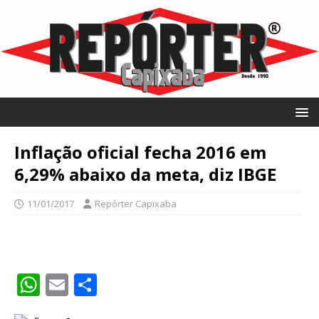
Inflação oficial fecha 2016 em
6,29% abaixo da meta, diz IBGE
11/01/2017
Repórter Capixaba
W
E
S
h
m
h