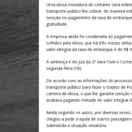
h
m
h
Uma idosa moradora de Linhares será inden
at
ai
ar
transporte público lhe cobrar, de maneira 
s
l
e
isenção no pagamento da taxa de embarque. 
gratuidade.
A
p
A empresa ainda foi condenada ao pagamen
sofridos pela idosa, que há três meses vin
p
valor integral da taxa de embarque é de R$ 9
A sentença é do juiz da 2ª Vara Cível e Comer
segunda-feira (18).
De acordo com as informações do processo 
transporte público para fazer o trajeto de P
carteira de idosa, o que lhe garante isenç
acabava pagando metade do valor integral 
Ainda segundo os autos, por diversas vezes, 
chegou a pedir a ajuda de outros passageir
submetida a situação vexatória.