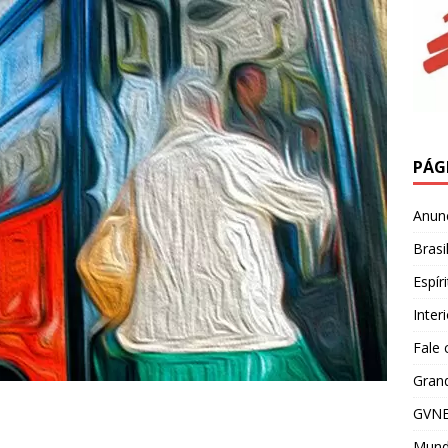
PÁG
Anun
Brasi
Espír
Inter
Fale
Grand
GVNE
Mun