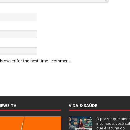
 browser for the next time I comment.
NEWS TV
VIDA & SAÚDE
O prazer que aind
incomoda: você sa
que é lacuna do