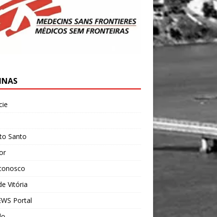
INAS
cie
l
ito Santo
ior
 conosco
e Vitória
WS Portal
do