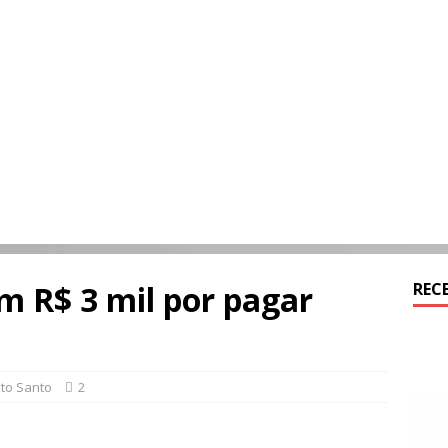
m R$ 3 mil por pagar
REC
ito Santo
2