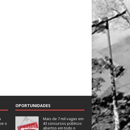
OPORTUNIDADES
a
Mais de 7 mil vagas em
be o
43 concursos públicos
abertos em todo o