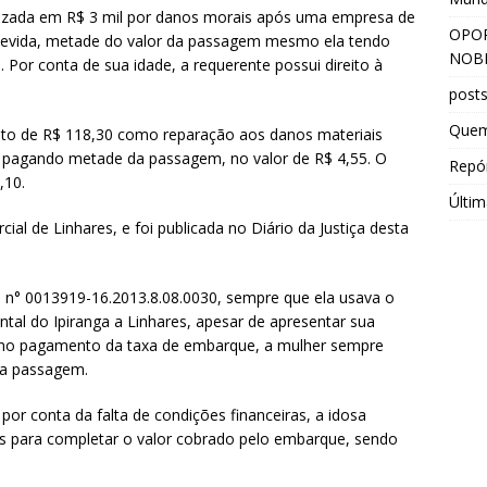
izada em R$ 3 mil por danos morais após uma empresa de
OPOR
indevida, metade do valor da passagem mesmo ela tendo
NOBR
Por conta de sua idade, a requerente possui direito à
post
Que
to de R$ 118,30 como reparação aos danos materiais
ha pagando metade da passagem, no valor de R$ 4,55. O
Repór
,10.
Últim
cial de Linhares, e foi publicada no Diário da Justiça desta
n° 0013919-16.2013.8.08.0030, sempre que ela usava o
ontal do Ipiranga a Linhares, apesar de apresentar sua
ão no pagamento da taxa de embarque, a mulher sempre
da passagem.
por conta da falta de condições financeiras, a idosa
os para completar o valor cobrado pelo embarque, sendo