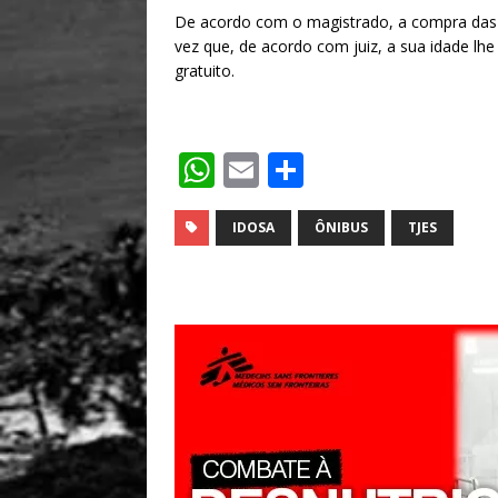
De acordo com o magistrado, a compra das p
vez que, de acordo com juiz, a sua idade lhe
gratuito.
W
E
S
h
m
h
at
ai
ar
IDOSA
ÔNIBUS
TJES
s
l
e
A
p
p