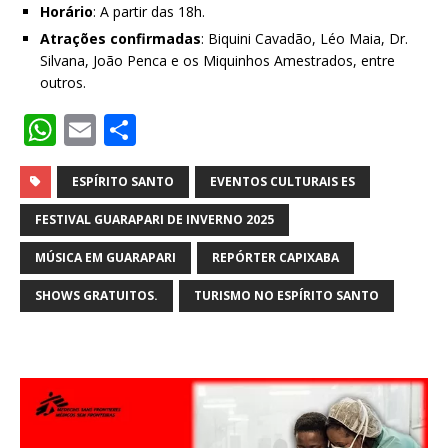
Horário
: A partir das 18h.
Atrações confirmadas
: Biquini Cavadão, Léo Maia, Dr.
Silvana, João Penca e os Miquinhos Amestrados, entre
outros.
W
E
S
h
m
h
at
ai
ar
ESPÍRITO SANTO
EVENTOS CULTURAIS ES
s
l
e
FESTIVAL GUARAPARI DE INVERNO 2025
A
MÚSICA EM GUARAPARI
REPÓRTER CAPIXABA
p
SHOWS GRATUITOS.
TURISMO NO ESPÍRITO SANTO
p