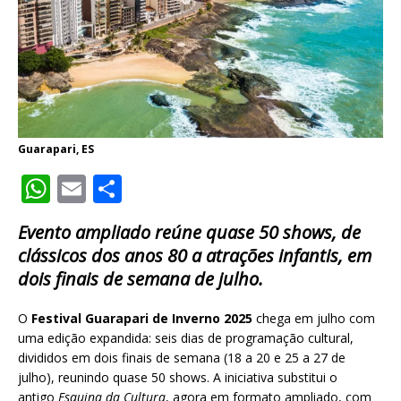
Guarapari, ES
W
E
S
h
m
h
Evento ampliado reúne quase 50 shows, de
at
ai
ar
clássicos dos anos 80 a atrações infantis, em
s
l
e
dois finais de semana de julho.
A
O
Festival Guarapari de Inverno 2025
chega em julho com
p
uma edição expandida: seis dias de programação cultural,
p
divididos em dois finais de semana (18 a 20 e 25 a 27 de
julho), reunindo quase 50 shows. A iniciativa substitui o
antigo
Esquina da Cultura
, agora em formato ampliado, com