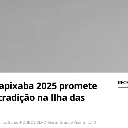
 Capixaba 2025 promete
REC
tradição na Ilha das
írito Santo
,
FIQUE DE OLHO
,
Geral
,
Grande Vitória
0