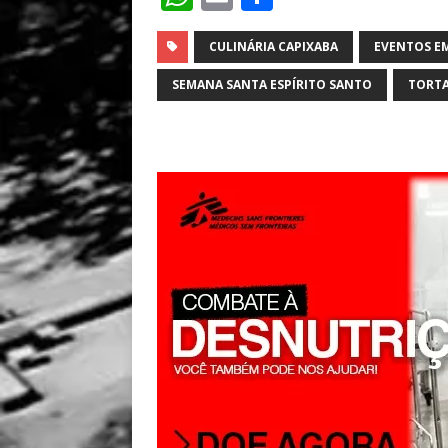
h
m
h
at
ai
ar
CULINÁRIA CAPIXABA
EVENTOS EM
s
l
e
SEMANA SANTA ESPÍRITO SANTO
TORTA
A
p
p