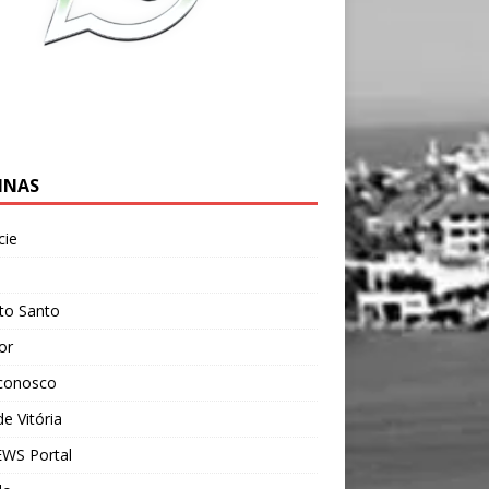
INAS
cie
l
ito Santo
ior
 conosco
e Vitória
WS Portal