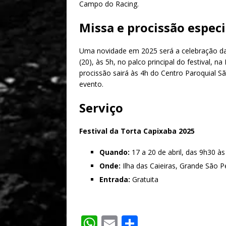
Campo do Racing.
Missa e procissão especi
Uma novidade em 2025 será a celebração da
(20), às 5h, no palco principal do festival,
procissão sairá às 4h do Centro Paroquial S
evento.
Serviço
Festival da Torta Capixaba 2025
Quando:
17 a 20 de abril, das 9h30 às
Onde:
Ilha das Caieiras, Grande São Pe
Entrada:
Gratuita
W
E
S