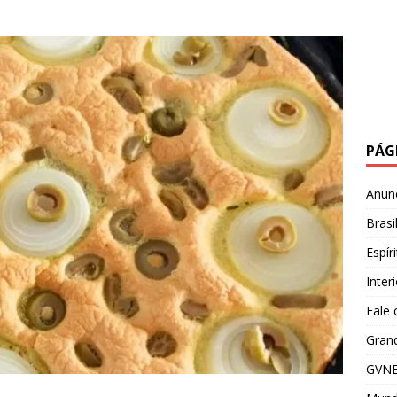
PÁG
Anun
Brasi
Espír
Inter
Fale
Grand
GVNE