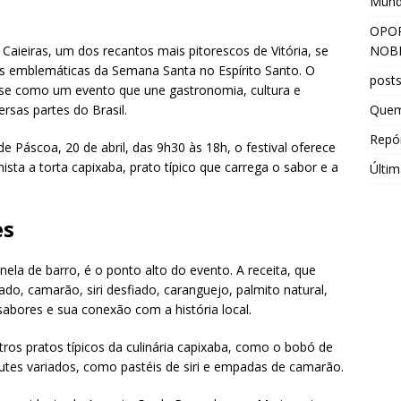
Mun
OPOR
NOBR
das Caieiras, um dos recantos mais pitorescos de Vitória, se
s emblemáticas da Semana Santa no Espírito Santo. O
post
se como um evento que une gastronomia, cultura e
Que
ersas partes do Brasil.
Repór
áscoa, 20 de abril, das 9h30 às 18h, o festival oferece
sta a torta capixaba, prato típico que carrega o sabor e a
Últim
es
nela de barro, é o ponto alto do evento. A receita, que
do, camarão, siri desfiado, caranguejo, palmito natural,
sabores e sua conexão com a história local.
tros pratos típicos da culinária capixaba, como o bobó de
tes variados, como pastéis de siri e empadas de camarão.