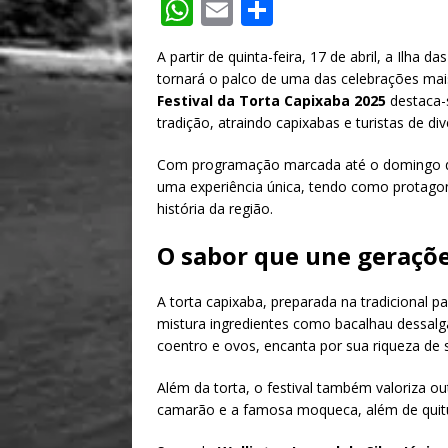
W
E
S
h
m
h
A partir de quinta-feira, 17 de abril, a Ilha 
at
ai
ar
tornará o palco de uma das celebrações mai
s
l
e
Festival da Torta Capixaba 2025
destaca-
tradição, atraindo capixabas e turistas de div
A
p
Com programação marcada até o domingo de P
uma experiência única, tendo como protagoni
p
história da região.
O sabor que une geraçõ
A torta capixaba, preparada na tradicional pa
mistura ingredientes como bacalhau dessalga
coentro e ovos, encanta por sua riqueza de 
Além da torta, o festival também valoriza ou
camarão e a famosa moqueca, além de quitu