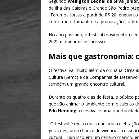
Segundo
Welligton Leonel da Silva Júnior
da Ilha das Caieiras e Grande São Pedro (As
“Teremos tortas a partir de R$ 20, enquanto
conforme o tamanho e a preparação”, afirm
No ano passado, o festival movimentou cerca
2025 é repetir esse sucesso.
Mais que gastronomia: c
O festival vai muito além da culinária. Organ
Cultura (Semc) e da Companhia de Desenvolv
também um grande encontro cultural.
Durante os quatro dias de festa, o público 
que vão animar o ambiente com o talento de a
Edu Henning
, o festival é uma oportunidade
“O festival é muito mais que uma celebraç
gerações, uma chance de vivenciar a essência
cultura. Tudo isso em um cenário mágico, e