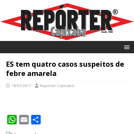
ES tem quatro casos suspeitos de
febre amarela
18/01/2017
Repórter Capixaba
W
E
S
h
m
h