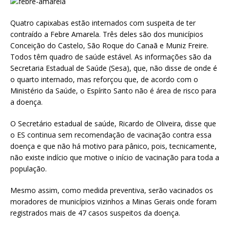
at
ai
ar
s
l
e
Quatro capixabas estão internados com suspeita de ter
contraído a Febre Amarela. Três deles são dos municípios
A
Conceição do Castelo, São Roque do Canaã e Muniz Freire.
p
Todos têm quadro de saúde estável. As informações são da
p
Secretaria Estadual de Saúde (Sesa), que, não disse de onde é
o quarto internado, mas reforçou que, de acordo com o
Ministério da Saúde, o Espírito Santo não é área de risco para
a doença.
O Secretário estadual de saúde, Ricardo de Oliveira, disse que
o ES continua sem recomendação de vacinação contra essa
doença e que não há motivo para pânico, pois, tecnicamente,
não existe indício que motive o início de vacinação para toda a
população.
Mesmo assim, como medida preventiva, serão vacinados os
moradores de municípios vizinhos a Minas Gerais onde foram
registrados mais de 47 casos suspeitos da doença.