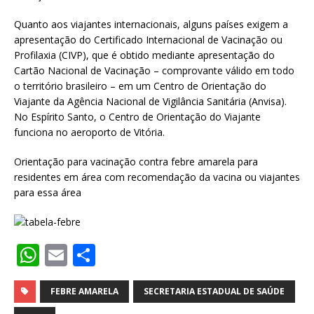
Quanto aos viajantes internacionais, alguns países exigem a
apresentação do Certificado Internacional de Vacinação ou
Profilaxia (CIVP), que é obtido mediante apresentação do
Cartão Nacional de Vacinação – comprovante válido em todo
o território brasileiro – em um Centro de Orientação do
Viajante da Agência Nacional de Vigilância Sanitária (Anvisa).
No Espírito Santo, o Centro de Orientação do Viajante
funciona no aeroporto de Vitória.
Orientação para vacinação contra febre amarela para
residentes em área com recomendação da vacina ou viajantes
para essa área
W
E
S
h
m
h
at
ai
ar
FEBRE AMARELA
SECRETARIA ESTADUAL DE SAÚDE