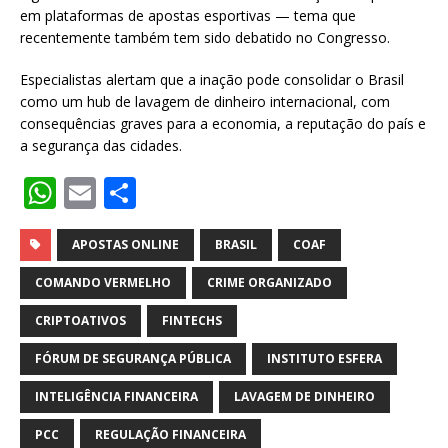
em plataformas de apostas esportivas — tema que
recentemente também tem sido debatido no Congresso.
Especialistas alertam que a inação pode consolidar o Brasil
como um hub de lavagem de dinheiro internacional, com
consequências graves para a economia, a reputação do país e
a segurança das cidades.
W
E
S
h
m
h
at
ai
ar
APOSTAS ONLINE
BRASIL
COAF
s
l
e
COMANDO VERMELHO
CRIME ORGANIZADO
A
CRIPTOATIVOS
FINTECHS
p
FÓRUM DE SEGURANÇA PÚBLICA
INSTITUTO ESFERA
p
INTELIGÊNCIA FINANCEIRA
LAVAGEM DE DINHEIRO
PCC
REGULAÇÃO FINANCEIRA