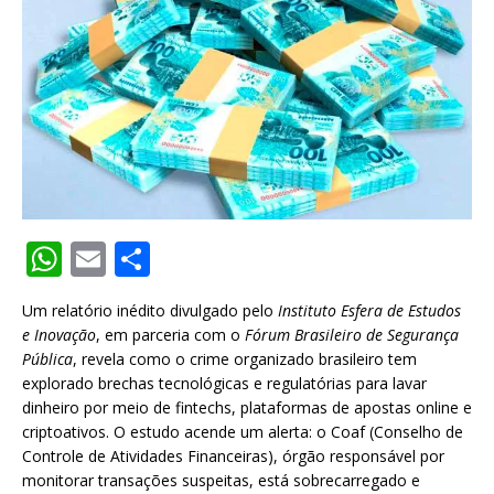
W
E
S
h
m
h
Um relatório inédito divulgado pelo
Instituto Esfera de Estudos
at
ai
ar
e Inovação
, em parceria com o
Fórum Brasileiro de Segurança
s
l
e
Pública
, revela como o crime organizado brasileiro tem
explorado brechas tecnológicas e regulatórias para lavar
A
dinheiro por meio de fintechs, plataformas de apostas online e
p
criptoativos. O estudo acende um alerta: o Coaf (Conselho de
Controle de Atividades Financeiras), órgão responsável por
p
monitorar transações suspeitas, está sobrecarregado e