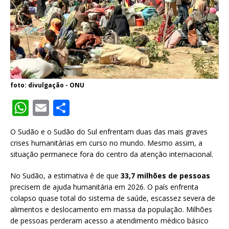
foto: divulgação - ONU
W
E
S
h
m
h
O Sudão e o Sudão do Sul enfrentam duas das mais graves
at
ai
ar
crises humanitárias em curso no mundo. Mesmo assim, a
s
l
e
situação permanece fora do centro da atenção internacional.
A
No Sudão, a estimativa é de que
33,7 milhões de pessoas
p
precisem de ajuda humanitária em 2026. O país enfrenta
colapso quase total do sistema de saúde, escassez severa de
p
alimentos e deslocamento em massa da população. Milhões
de pessoas perderam acesso a atendimento médico básico