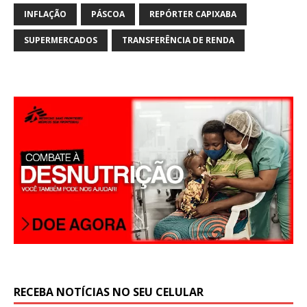
s
l
e
INFLAÇÃO
PÁSCOA
REPÓRTER CAPIXABA
A
SUPERMERCADOS
TRANSFERÊNCIA DE RENDA
p
p
RECEBA NOTÍCIAS NO SEU CELULAR