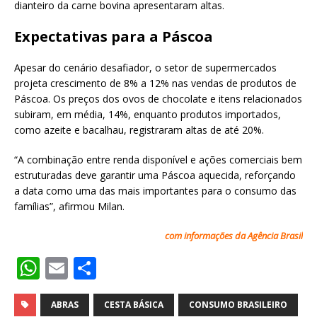
dianteiro da carne bovina apresentaram altas.
Expectativas para a Páscoa
Apesar do cenário desafiador, o setor de supermercados
projeta crescimento de 8% a 12% nas vendas de produtos de
Páscoa. Os preços dos ovos de chocolate e itens relacionados
subiram, em média, 14%, enquanto produtos importados,
como azeite e bacalhau, registraram altas de até 20%.
“A combinação entre renda disponível e ações comerciais bem
estruturadas deve garantir uma Páscoa aquecida, reforçando
a data como uma das mais importantes para o consumo das
famílias”, afirmou Milan.
com informações da Agência Brasil
W
E
S
h
m
h
at
ai
ar
ABRAS
CESTA BÁSICA
CONSUMO BRASILEIRO