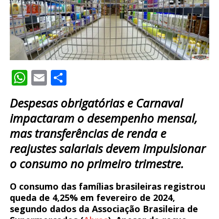
W
E
S
h
m
h
Despesas obrigatórias e Carnaval
at
ai
ar
impactaram o desempenho mensal,
s
l
e
mas transferências de renda e
A
reajustes salariais devem impulsionar
p
o consumo no primeiro trimestre.
p
O consumo das famílias brasileiras registrou
queda de 4,25% em fevereiro de 2024,
segundo dados da Associação Brasileira de