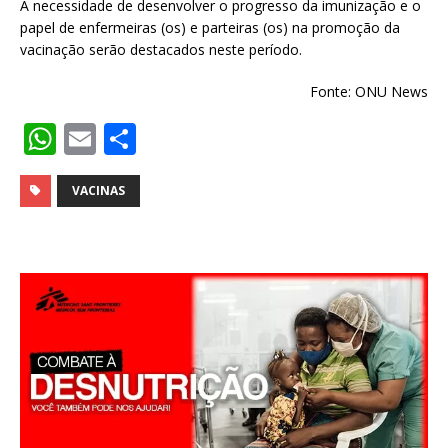
A necessidade de desenvolver o progresso da imunização e o
papel de enfermeiras (os) e parteiras (os) na promoção da
vacinação serão destacados neste período.
Fonte: ONU News
W
E
S
h
m
h
at
ai
ar
VACINAS
s
l
e
A
p
p