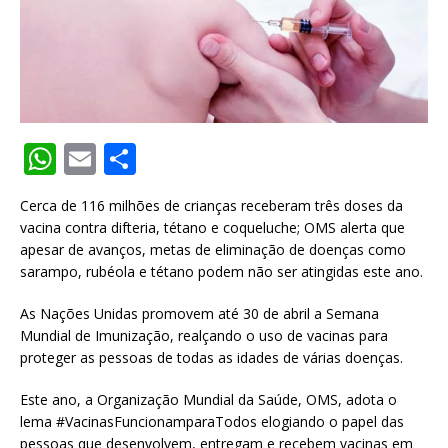
W
E
S
h
m
h
Cerca de 116 milhões de crianças receberam três doses da
at
ai
ar
vacina contra difteria, tétano e coqueluche; OMS alerta que
s
l
e
apesar de avanços, metas de eliminação de doenças como
sarampo, rubéola e tétano podem não ser atingidas este ano.
A
p
As Nações Unidas promovem até 30 de abril a Semana
Mundial de Imunização, realçando o uso de vacinas para
p
proteger as pessoas de todas as idades de várias doenças.
Este ano, a Organização Mundial da Saúde, OMS, adota o
lema #VacinasFuncionamparaTodos elogiando o papel das
pessoas que desenvolvem, entregam e recebem vacinas em