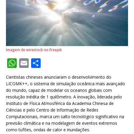
Imagem de wirestock no Freepik
W
E
S
h
m
h
Cientistas chineses anunciaram o desenvolvimento do
at
ai
ar
LICOMK++, o sistema de simulação oceânica mais avançado
s
l
e
do mundo, capaz de modelar os oceanos globais com
resolução inédita de 1 quilômetro. A inovação, liderada pelo
A
Instituto de Física Atmosférica da Academia Chinesa de
p
Ciências e pelo Centro de Informação de Redes
Computacionais, marca um salto tecnológico significativo na
p
previsão climática e na modelagem de eventos extremos
como tufões, ondas de calor e inundações.