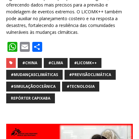
oferecendo dados mais precisos para a previsão e
modelagem de eventos extremos. O LICOMK++ também
pode auxiliar no planejamento costeiro e na resposta a
desastres, fortalecendo a resiliência das comunidades
vulneráveis às mudanças climáticas.
W
E
S
h
m
h
at
ai
ar
#CHINA
#CLIMA
#LICOMK++
s
l
e
#MUDANÇASCLIMÁTICAS
#PREVISÃOCLIMÁTICA
A
#SIMULAÇÃOOCEÂNICA
#TECNOLOGIA
p
REPÓRTER CAPIXABA
p