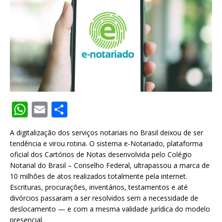
W
E
S
h
m
h
A digitalização dos serviços notariais no Brasil deixou de ser
at
ai
ar
tendência e virou rotina. O sistema e-Notariado, plataforma
s
l
e
oficial dos Cartórios de Notas desenvolvida pelo Colégio
Notarial do Brasil – Conselho Federal, ultrapassou a marca de
A
10 milhões de atos realizados totalmente pela internet.
p
Escrituras, procurações, inventários, testamentos e até
divórcios passaram a ser resolvidos sem a necessidade de
p
deslocamento — e com a mesma validade jurídica do modelo
presencial.