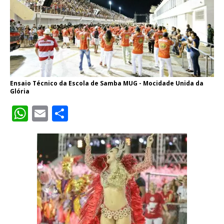
Ensaio Técnico da Escola de Samba MUG - Mocidade Unida da
Glória
W
E
S
h
m
h
at
ai
ar
s
l
e
A
p
p