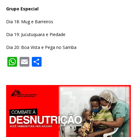
Grupo Especial
Dia 18: Mug e Barreiros
Dia 19: Jucutuquara e Piedade
Dia 20: Boa Vista e Pega no Samba
W
E
S
h
m
h
at
ai
ar
s
l
e
A
p
p