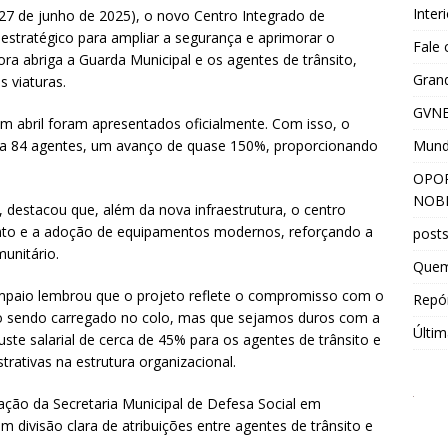
Inter
 (27 de junho de 2025), o novo Centro Integrado de
estratégico para ampliar a segurança e aprimorar o
Fale
a abriga a Guarda Municipal e os agentes de trânsito,
Grand
s viaturas.
GVNE
 abril foram apresentados oficialmente. Com isso, o
Mun
ara 84 agentes, um avanço de quase 150%, proporcionando
OPOR
NOBR
r, destacou que, além da nova infraestrutura, o centro
ento e a adoção de equipamentos modernos, reforçando a
post
unitário.
Que
Sampaio lembrou que o projeto reflete o compromisso com o
Repór
do sendo carregado no colo, mas que sejamos duros com a
Últim
uste salarial de cerca de 45% para os agentes de trânsito e
rativas na estrutura organizacional.
ção da Secretaria Municipal de Defesa Social em
 divisão clara de atribuições entre agentes de trânsito e