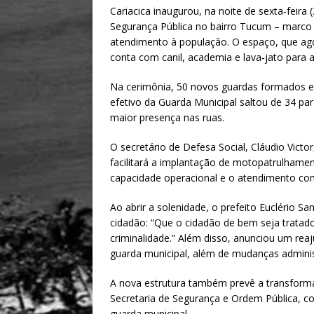
h
m
h
Cariacica inaugurou, na noite de sexta‑feira
at
ai
ar
Segurança Pública no bairro Tucum – marco 
s
l
e
atendimento à população. O espaço, que agor
conta com canil, academia e lava‑jato para a
A
p
Na cerimônia, 50 novos guardas formados em
efetivo da Guarda Municipal saltou de 34 p
p
maior presença nas ruas.
O secretário de Defesa Social, Cláudio Victo
facilitará a implantação de motopatrulham
capacidade operacional e o atendimento com
Ao abrir a solenidade, o prefeito Euclério 
cidadão: “Que o cidadão de bem seja trata
criminalidade.” Além disso, anunciou um reaj
guarda municipal, além de mudanças administ
A nova estrutura também prevê a transforma
Secretaria de Segurança e Ordem Pública, com
guarda municipal.