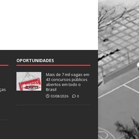
OPORTUNIDADES
Mais de 7 mil vagas em
43 concursos públicos
abertos em todo o
ças
Brasil
03/08/2026
0