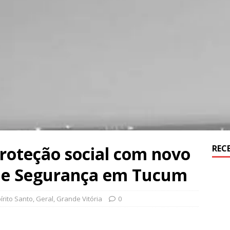
proteção social com novo
REC
 de Segurança em Tucum
írito Santo
,
Geral
,
Grande Vitória
0