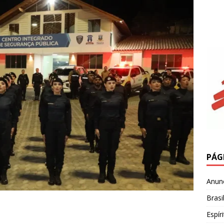
PÁG
Anun
Brasi
Espír