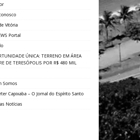
ior
 conosco
e Vitória
WS Portal
do
TUNIDADE ÚNICA: TERRENO EM ÁREA
E DE TERESÓPOLIS POR R$ 480 MIL
s
m Somos
ter Capixaba – O Jornal do Espírito Santo
as Notícias