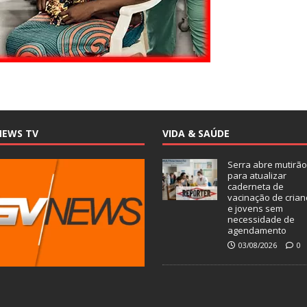
NEWS TV
VIDA & SAÚDE
Serra abre mutirão
para atualizar
caderneta de
vacinação de crian
e jovens sem
necessidade de
agendamento
03/08/2026
0