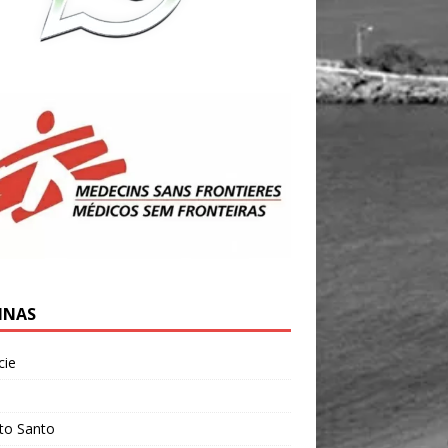
INAS
cie
l
ito Santo