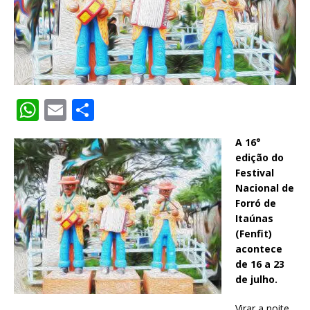
W
E
S
h
m
h
A 16°
at
ai
ar
edição do
s
l
e
Festival
Nacional de
A
Forró de
p
Itaúnas
(Fenfit)
p
acontece
de 16 a 23
de julho.
Virar a noite