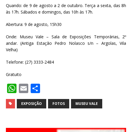
Quando: de 9 de agosto a 2 de outubro. Terça a sexta, das 8h
às 17h. Sábados e domingos, das 10h às 17h.
Abertura: 9 de agosto, 15h30
Onde: Museu Vale – Sala de Exposições Temporárias, 2º
andar. (Antiga Estação Pedro Nolasco s/n – Argolas, Vila
Velha)
Telefone: (27) 3333-2484
Gratuito
W
E
S
h
m
h
at
ai
ar
EXPOSIÇÃO
FOTOS
MUSEU VALE
s
l
e
A