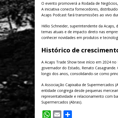
O evento promoverá a Rodada de Negócios, 
A iniciativa conecta fornecedores, distribuid
Acaps Podcast fará transmissões ao vivo du
Hélio Schneider, superintendente da Acaps,
temas atuais e de impacto direto nas empres
conhecer novidades em produtos e tecnologi
Histórico de cresciment
A Acaps Trade Show teve início em 2024 no 
governador do Estado, Renato Casagrande.
longo dos anos, consolidando-se como princip
A Associação Capixaba de Supermercados (A
entidade congrega desde pequenas merceari
representatividade e relacionamento com b
Supermercados (Abras).
W
E
S