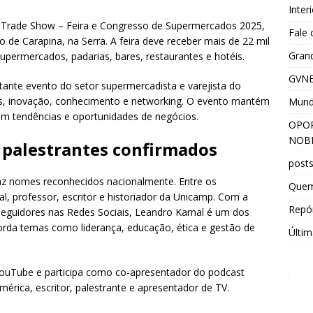
Inter
s Trade Show – Feira e Congresso de Supermercados 2025,
Fale
 de Carapina, na Serra. A feira deve receber mais de 22 mil
Grand
upermercados, padarias, bares, restaurantes e hotéis.
GVNE
ante evento do setor supermercadista e varejista do
os, inovação, conhecimento e networking. O evento mantém
Mun
 em tendências e oportunidades de negócios.
OPOR
NOBR
 palestrantes confirmados
post
z nomes reconhecidos nacionalmente. Entre os
Que
l, professor, escritor e historiador da Unicamp. Com a
Repór
eguidores nas Redes Sociais, Leandro Karnal é um dos
orda temas como liderança, educação, ética e gestão de
Últim
YouTube e participa como co-apresentador do podcast
América, escritor, palestrante e apresentador de TV.