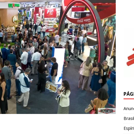
PÁG
Anun
Brasi
Espír