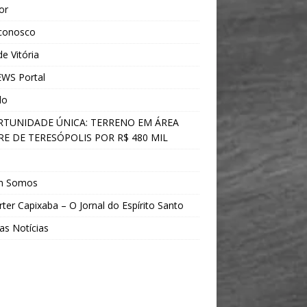
ior
 conosco
e Vitória
WS Portal
do
TUNIDADE ÚNICA: TERRENO EM ÁREA
E DE TERESÓPOLIS POR R$ 480 MIL
s
m Somos
ter Capixaba – O Jornal do Espírito Santo
as Notícias