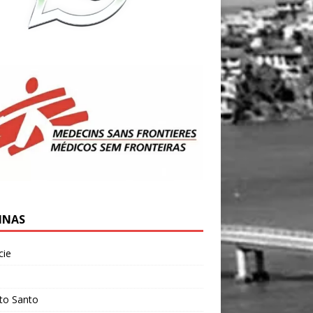
INAS
cie
l
ito Santo