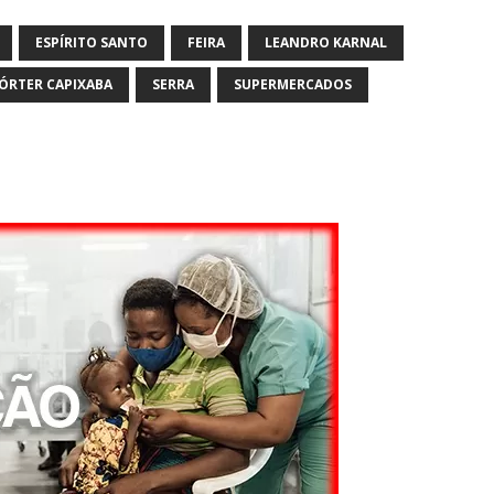
ESPÍRITO SANTO
FEIRA
LEANDRO KARNAL
ÓRTER CAPIXABA
SERRA
SUPERMERCADOS