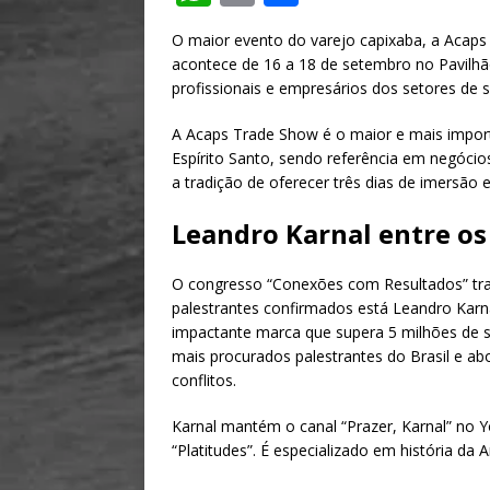
h
m
h
O maior evento do varejo capixaba, a Acap
at
ai
ar
acontece de 16 a 18 de setembro no Pavilhão
s
l
e
profissionais e empresários dos setores de s
A
A Acaps Trade Show é o maior e mais import
p
Espírito Santo, sendo referência em negóci
a tradição de oferecer três dias de imersão
p
Leandro Karnal entre os
O congresso “Conexões com Resultados” tra
palestrantes confirmados está Leandro Karna
impactante marca que supera 5 milhões de s
mais procurados palestrantes do Brasil e ab
conflitos.
Karnal mantém o canal “Prazer, Karnal” no 
“Platitudes”. É especializado em história da 