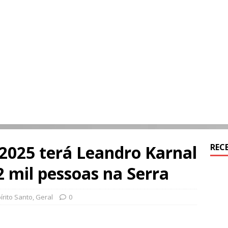
2025 terá Leandro Karnal
REC
2 mil pessoas na Serra
írito Santo
,
Geral
0