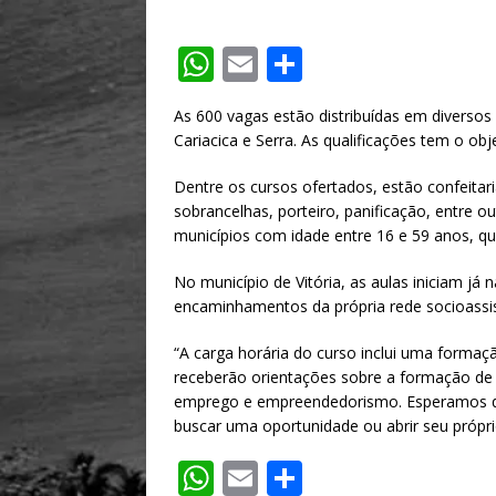
W
E
S
h
m
h
As 600 vagas estão distribuídas em diversos c
at
ai
ar
Cariacica e Serra. As qualificações tem o obj
s
l
e
Dentre os cursos ofertados, estão confeitar
A
sobrancelhas, porteiro, panificação, entre 
p
municípios com idade entre 16 e 59 anos, qu
p
No município de Vitória, as aulas iniciam já
encaminhamentos da própria rede socioassis
“A carga horária do curso inclui uma formaç
receberão orientações sobre a formação de c
emprego e empreendedorismo. Esperamos que
buscar uma oportunidade ou abrir seu própri
W
E
S