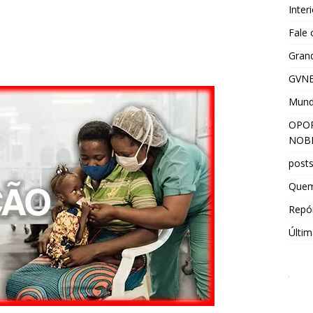
Inter
Fale
Grand
GVNE
Mun
OPOR
NOBR
post
Que
Repór
Últim