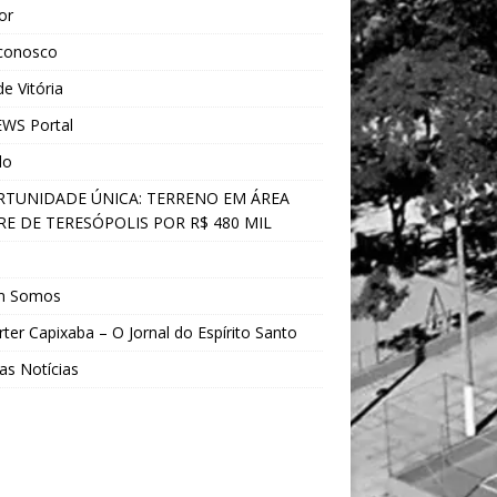
ior
 conosco
e Vitória
WS Portal
do
TUNIDADE ÚNICA: TERRENO EM ÁREA
E DE TERESÓPOLIS POR R$ 480 MIL
s
m Somos
ter Capixaba – O Jornal do Espírito Santo
as Notícias