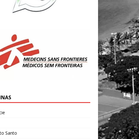
INAS
cie
l
ito Santo