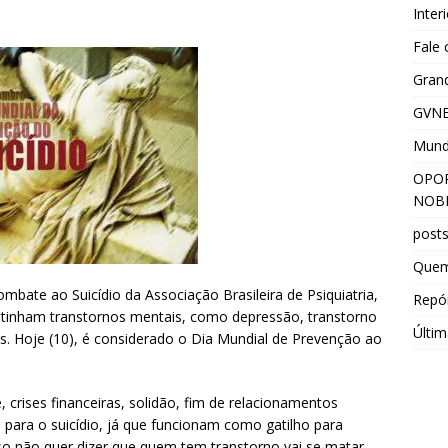
Inter
Fale
Grand
GVNE
Mun
OPOR
NOBR
post
Que
ate ao Suicídio da Associação Brasileira de Psiquiatria,
Repór
s tinham transtornos mentais, como depressão, transtorno
Últim
as. Hoje (10), é considerado o Dia Mundial de Prevenção ao
 crises financeiras, solidão, fim de relacionamentos
para o suicídio, já que funcionam como gatilho para
so não quer dizer que quem tem transtorno vai se matar.