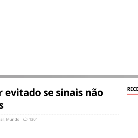
r evitado se sinais não
REC
s
sil
,
Mundo
1304