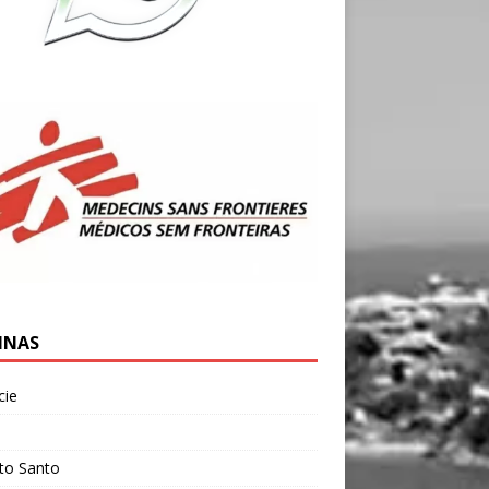
INAS
cie
l
ito Santo