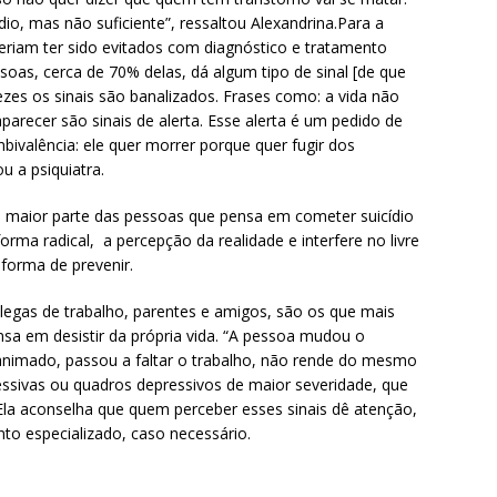
io, mas não suficiente”, ressaltou Alexandrina.Para a
deriam ter sido evitados com diagnóstico e tratamento
soas, cerca de 70% delas, dá algum tipo de sinal [de que
ezes os sinais são banalizados. Frases como: a vida não
parecer são sinais de alerta. Esse alerta é um pedido de
ivalência: ele quer morrer porque quer fugir dos
 a psiquiatra.
maior parte das pessoas que pensa em cometer suicídio
rma radical, a percepção da realidade e interfere no livre
 forma de prevenir.
gas de trabalho, parentes e amigos, são os que mais
sa em desistir da própria vida. “A pessoa mudou o
animado, passou a faltar o trabalho, não rende do mesmo
ressivas ou quadros depressivos de maior severidade, que
. Ela aconselha que quem perceber esses sinais dê atenção,
to especializado, caso necessário.