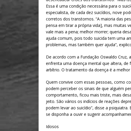
Essa é uma condição necessária para o suicíd
especialista, de cada dez suicídios, nove po
corretos dos transtornos. “A maioria das pes
pensa em tirar a própria vida], mas muitas v
vale mais a pena; melhor morrer; queria desa
ajuda comum, pois todo suicida tem uma amb
problemas, mas também quer ajuda”, explicou
De acordo com a Fundação Oswaldo Cruz, a 
enfrenta uma doença mental que altera, de fo
arbítrio. O tratamento da doença é a melhor
Quem convive com essas pessoas, como cole
podem perceber os sinais de que alguém pen
comportamento, ficou mais triste, mais des
jeito. São vários os indícios de reações dep
podem levar ao suicídio”, disse a psiquiatra
se disponha a ouvir e sugerir acompanhamen
Idosos