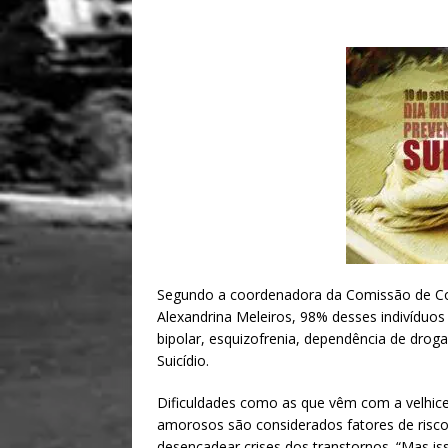
h
m
h
at
ai
ar
s
l
e
A
p
p
Segundo a coordenadora da Comissão de Comb
Alexandrina Meleiros, 98% desses indivíduo
bipolar, esquizofrenia, dependência de drog
Suicídio.
Dificuldades como as que vêm com a velhice,
amorosos são considerados fatores de risco 
desencadear crises dos transtornos. “Mas is