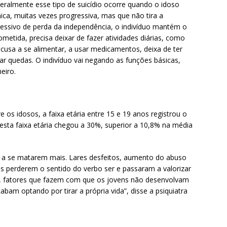
geralmente esse tipo de suicídio ocorre quando o idoso
ca, muitas vezes progressiva, mas que não tira a
ressivo de perda da independência, o indivíduo mantém o
metida, precisa deixar de fazer atividades diárias, como
ecusa a se alimentar, a usar medicamentos, deixa de ter
r quedas. O indivíduo vai negando as funções básicas,
eiro.
e os idosos, a faixa etária entre 15 e 19 anos registrou o
esta faixa etária chegou a 30%, superior a 10,8% na média
s a se matarem mais. Lares desfeitos, aumento do abuso
s perderem o sentido do verbo ser e passaram a valorizar
o, fatores que fazem com que os jovens não desenvolvam
cabam optando por tirar a própria vida”, disse a psiquiatra