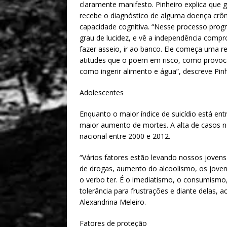
claramente manifesto. Pinheiro explica que 
recebe o diagnóstico de alguma doença crôni
capacidade cognitiva. “Nesse processo prog
grau de lucidez, e vê a independência compro
fazer asseio, ir ao banco. Ele começa uma r
atitudes que o põem em risco, como provoca
como ingerir alimento e água”, descreve Pinh
Adolescentes
Enquanto o maior índice de suicídio está entr
maior aumento de mortes. A alta de casos n
nacional entre 2000 e 2012.
“Vários fatores estão levando nossos joven
de drogas, aumento do alcoolismo, os joven
o verbo ter. É o imediatismo, o consumism
tolerância para frustrações e diante delas, a
Alexandrina Meleiro.
Fatores de proteção