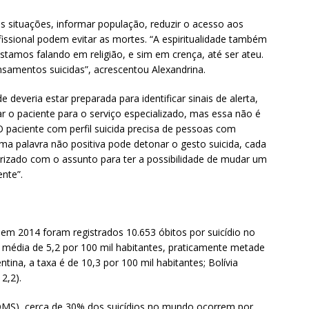
as situações, informar população, reduzir o acesso aos
sional podem evitar as mortes. “A espiritualidade também
stamos falando em religião, e sim em crença, até ser ateu.
nsamentos suicidas”, acrescentou Alexandrina.
e deveria estar preparada para identificar sinais de alerta,
r o paciente para o serviço especializado, mas essa não é
“O paciente com perfil suicida precisa de pessoas com
ma palavra não positiva pode detonar o gesto suicida, cada
iarizado com o assunto para ter a possibilidade de mudar um
ente”.
m 2014 foram registrados 10.653 óbitos por suicídio no
 média de 5,2 por 100 mil habitantes, praticamente metade
tina, a taxa é de 10,3 por 100 mil habitantes; Bolívia
12,2).
MS), cerca de 30% dos suicídios no mundo ocorrem por