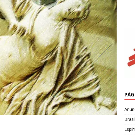
PÁG
Anun
Brasi
Espír