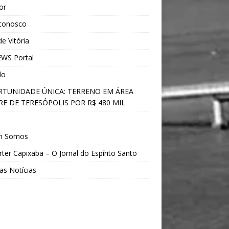
ior
 conosco
e Vitória
WS Portal
do
TUNIDADE ÚNICA: TERRENO EM ÁREA
E DE TERESÓPOLIS POR R$ 480 MIL
s
m Somos
ter Capixaba – O Jornal do Espírito Santo
as Notícias