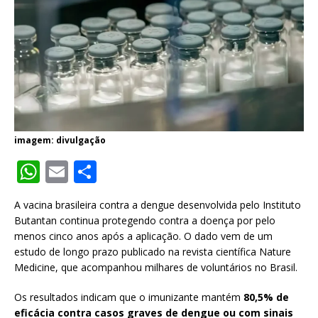
imagem: divulgação
W
E
S
h
m
h
A vacina brasileira contra a dengue desenvolvida pelo Instituto
at
ai
ar
Butantan continua protegendo contra a doença por pelo
s
l
e
menos cinco anos após a aplicação. O dado vem de um
estudo de longo prazo publicado na revista científica Nature
A
Medicine, que acompanhou milhares de voluntários no Brasil.
p
Os resultados indicam que o imunizante mantém
80,5% de
p
eficácia contra casos graves de dengue ou com sinais