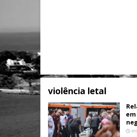
violência letal
Rel
em 
neg
01