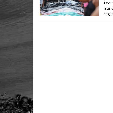
Levan
letal
segue