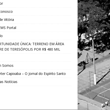
ior
 conosco
e Vitória
WS Portal
do
TUNIDADE ÚNICA: TERRENO EM ÁREA
E DE TERESÓPOLIS POR R$ 480 MIL
s
m Somos
ter Capixaba – O Jornal do Espírito Santo
as Notícias