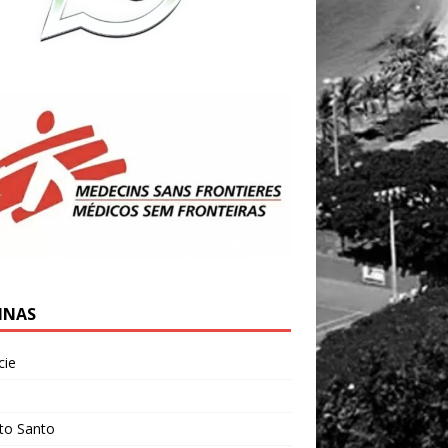
INAS
cie
l
ito Santo