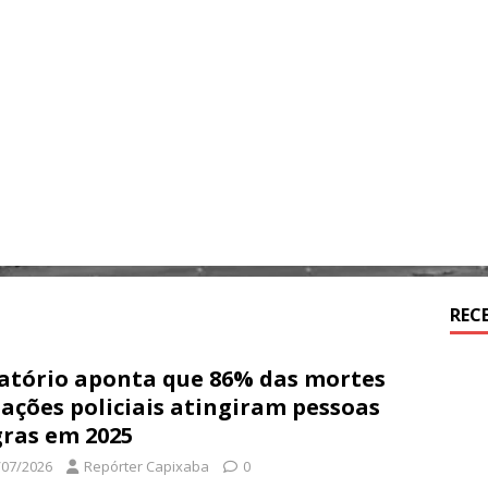
REC
atório aponta que 86% das mortes
ações policiais atingiram pessoas
ras em 2025
/07/2026
Repórter Capixaba
0