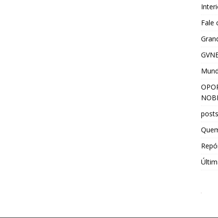
Inter
Fale
Grand
GVNE
Mun
OPOR
NOBR
post
Que
Repór
Últim