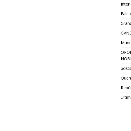
Inter
Fale
Grand
GVNE
Mun
OPOR
NOBR
post
Que
Repór
Últim