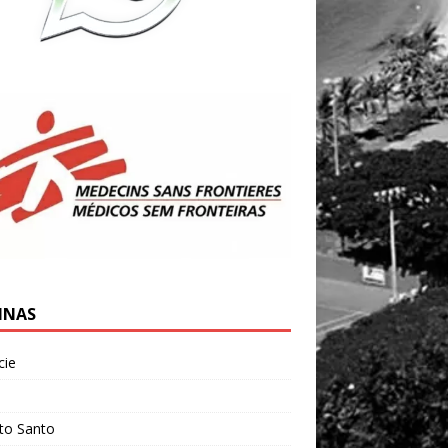
INAS
cie
l
ito Santo