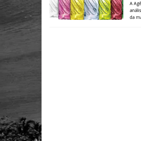
A Agê
análi
da ma