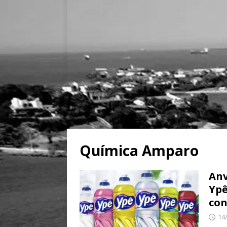
Química Amparo
Anv
Ypê
co
14