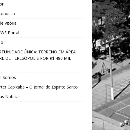
ior
 conosco
e Vitória
WS Portal
do
TUNIDADE ÚNICA: TERRENO EM ÁREA
E DE TERESÓPOLIS POR R$ 480 MIL
s
m Somos
ter Capixaba – O Jornal do Espírito Santo
as Notícias