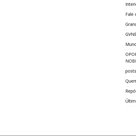
Inter
Fale
Grand
GVNE
Mun
OPOR
NOBR
post
Que
Repór
Últim