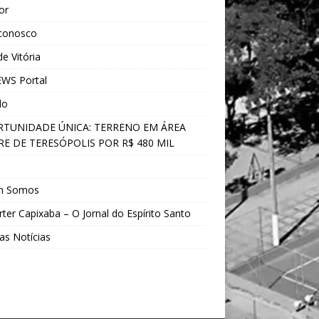
ior
 conosco
e Vitória
WS Portal
do
TUNIDADE ÚNICA: TERRENO EM ÁREA
E DE TERESÓPOLIS POR R$ 480 MIL
s
m Somos
ter Capixaba – O Jornal do Espírito Santo
as Notícias