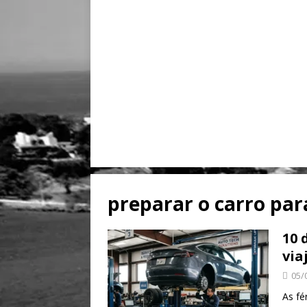
preparar o carro para
10 
via
05/
As fé