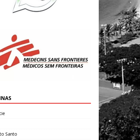
INAS
cie
l
ito Santo