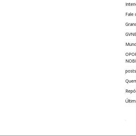
Inter
Fale
Grand
GVNE
Mun
OPOR
NOBR
post
Que
Repór
Últim