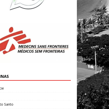
INAS
cie
l
ito Santo