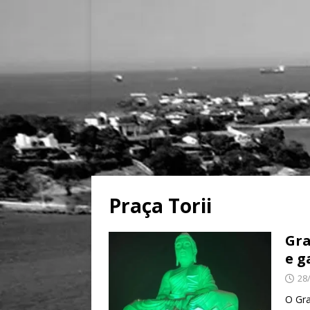
Praça Torii
Gra
e g
28
O Gra