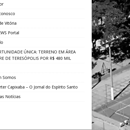
ior
 conosco
e Vitória
WS Portal
do
TUNIDADE ÚNICA: TERRENO EM ÁREA
E DE TERESÓPOLIS POR R$ 480 MIL
s
m Somos
ter Capixaba – O Jornal do Espírito Santo
as Notícias