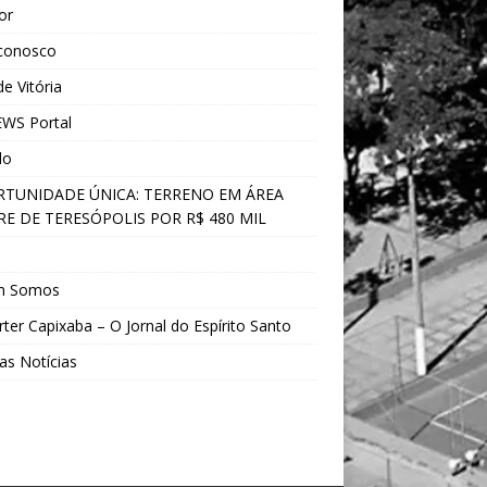
ior
 conosco
e Vitória
WS Portal
do
TUNIDADE ÚNICA: TERRENO EM ÁREA
E DE TERESÓPOLIS POR R$ 480 MIL
s
m Somos
ter Capixaba – O Jornal do Espírito Santo
as Notícias