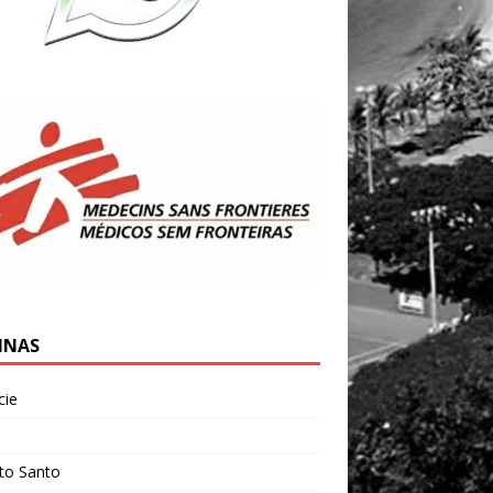
INAS
cie
l
ito Santo