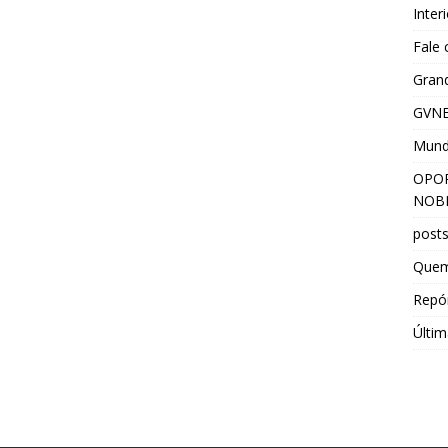
Inter
Fale
Grand
GVNE
Mun
OPOR
NOBR
post
Que
Repór
Últim