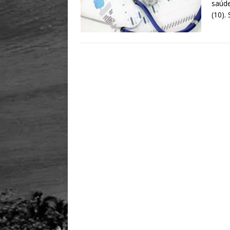
saúde
(10).