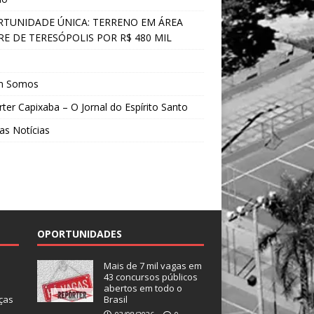
TUNIDADE ÚNICA: TERRENO EM ÁREA
E DE TERESÓPOLIS POR R$ 480 MIL
s
m Somos
ter Capixaba – O Jornal do Espírito Santo
as Notícias
OPORTUNIDADES
Mais de 7 mil vagas em
43 concursos públicos
abertos em todo o
ças
Brasil