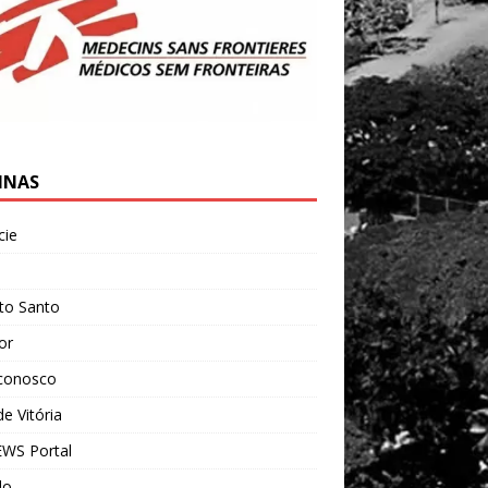
INAS
cie
l
ito Santo
ior
 conosco
e Vitória
WS Portal
do