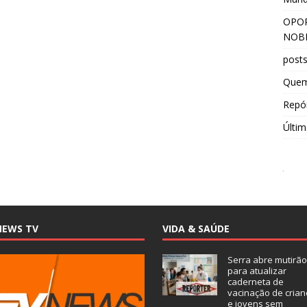
OPOR
NOBR
post
Que
Repór
Últim
NEWS TV
VIDA & SAÚDE
Serra abre mutirão
para atualizar
caderneta de
vacinação de crian
e jovens sem