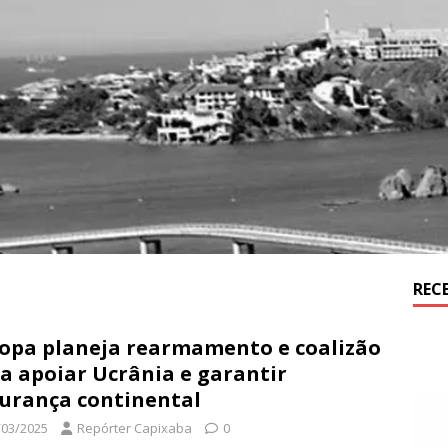
REC
opa planeja rearmamento e coalizão
a apoiar Ucrânia e garantir
urança continental
/03/2025
Repórter Capixaba
0