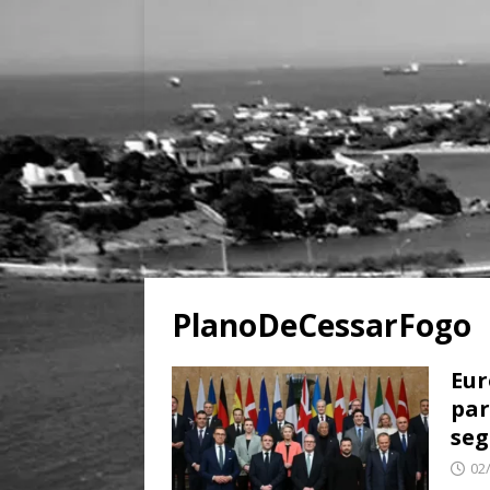
PlanoDeCessarFogo
Eur
par
seg
02