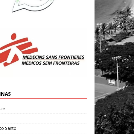
INAS
cie
l
ito Santo