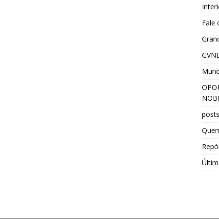
Inter
Fale
Grand
GVNE
Mun
OPOR
NOBR
post
Que
Repór
Últim