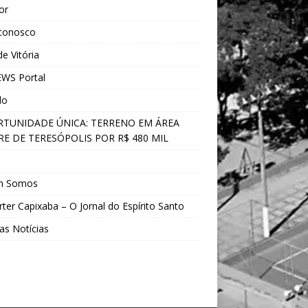
ior
 conosco
e Vitória
WS Portal
do
TUNIDADE ÚNICA: TERRENO EM ÁREA
E DE TERESÓPOLIS POR R$ 480 MIL
s
m Somos
ter Capixaba – O Jornal do Espírito Santo
as Notícias