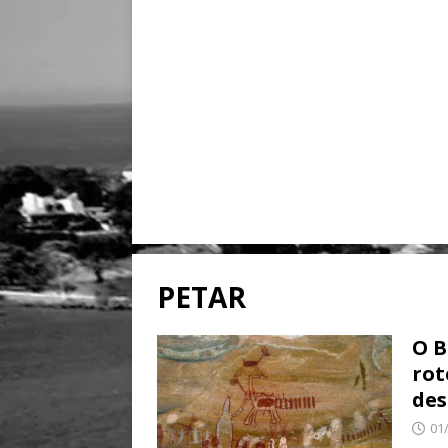
PETAR
O B
rot
des
01