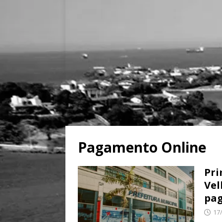
Pagamento Online
Pri
Vel
pag
17