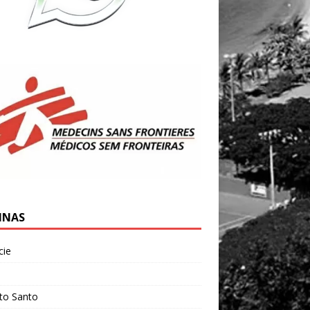
INAS
cie
l
ito Santo