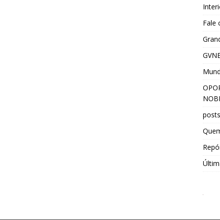
Inter
Fale
Grand
GVNE
Mun
OPOR
NOBR
post
Que
Repór
Últim