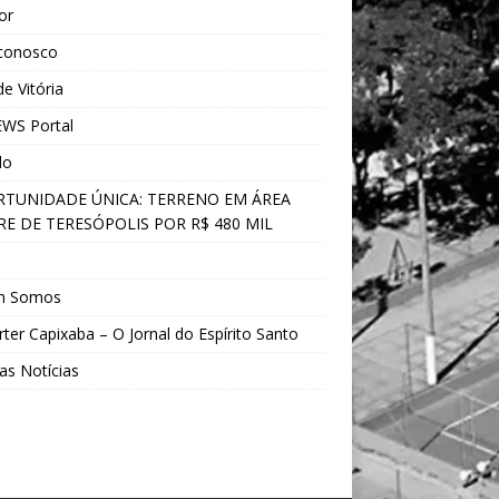
ior
 conosco
e Vitória
WS Portal
do
TUNIDADE ÚNICA: TERRENO EM ÁREA
E DE TERESÓPOLIS POR R$ 480 MIL
s
m Somos
ter Capixaba – O Jornal do Espírito Santo
as Notícias